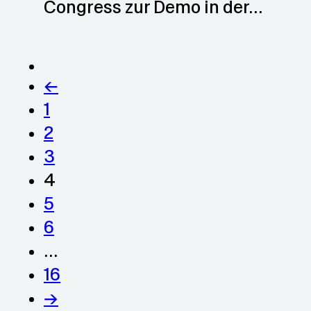
Congress zur Demo in der…
←
1
2
3
4
5
6
…
16
→