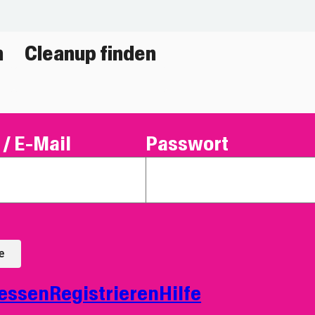
n
Cleanup finden
/ E-Mail
Passwort
e
essen
Registrieren
Hilfe