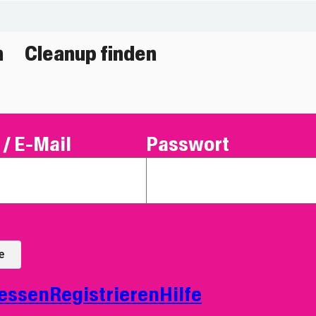
n
Cleanup finden
/ E-Mail
Passwort
e
essen
Registrieren
Hilfe