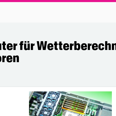
er für Wetterberechn
oren