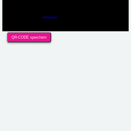
Webdesign / Development & KI Automatisierung by
https://linkup.design
QR-CODE speichern