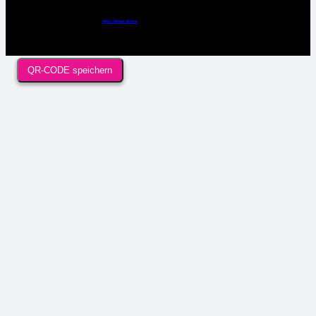
Webdesign / Development & KI Automatisierung by
https://linkup.design
QR-CODE speichern