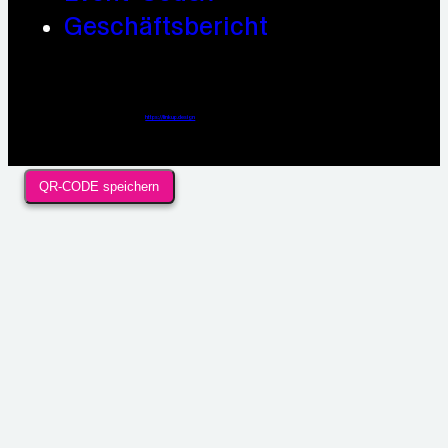
Geschäftsbericht
Webdesign / Development & KI Automatisierung by
https://linkup.design
QR-CODE speichern