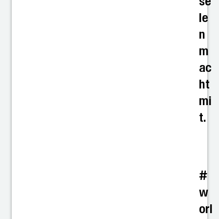
se
le
n
m
ac
ht
mi
t.
#
w
orl