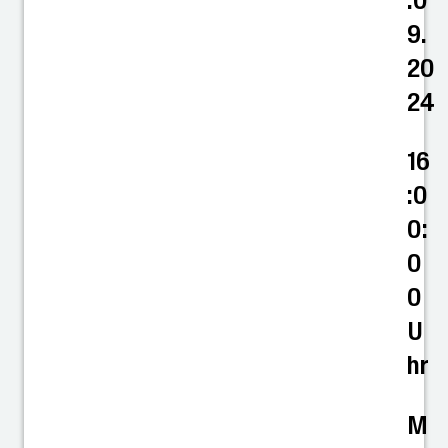
.0
9.
20
24
16
:0
0:
0
0
U
hr
M