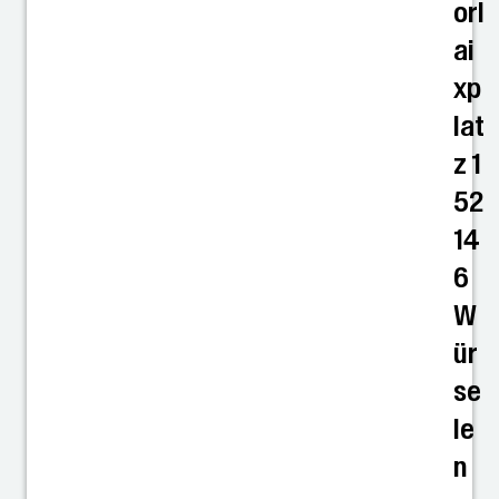
orl
ai
xp
lat
z 1
52
14
6
W
ür
se
le
n