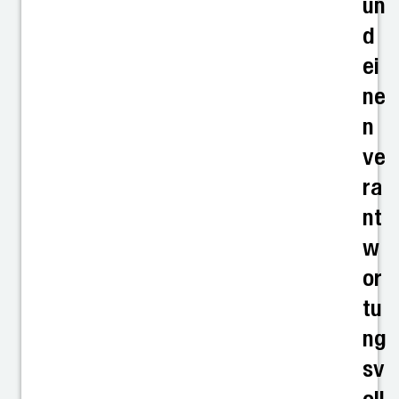
un
d
ei
ne
n
ve
ra
nt
w
or
tu
ng
sv