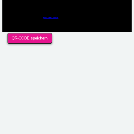
Webdesign / Development & KI Automatisierung by
https://linkup.design
QR-CODE speichern