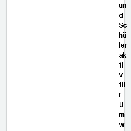
un
d
Sc
hü
ler
ak
ti
v
fü
r
U
m
w