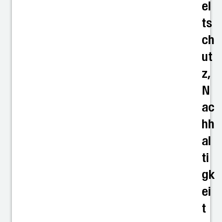
el
ts
ch
ut
z,
N
ac
hh
al
ti
gk
ei
t