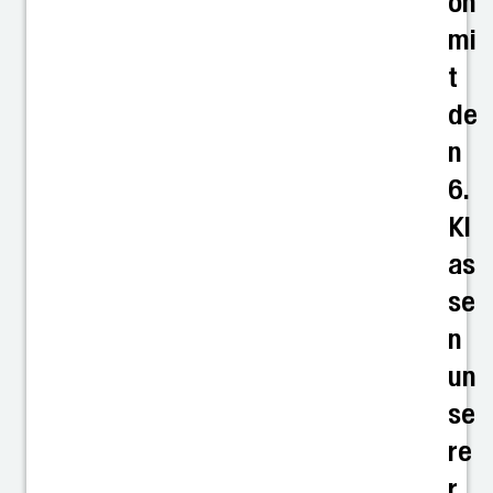
on
mi
t
de
n
6.
Kl
as
se
n
un
se
re
r