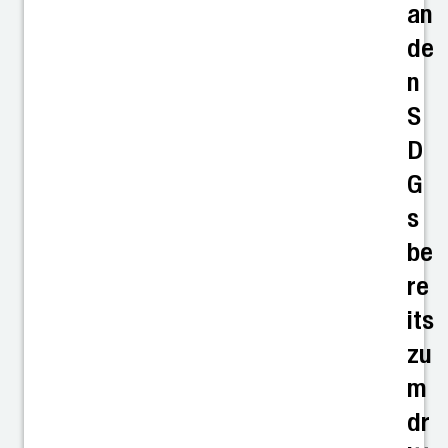
an
de
n
S
D
G
s
be
re
its
zu
m
dr