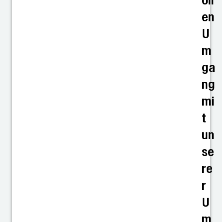
oll
en
U
m
ga
ng
mi
t
un
se
re
r
U
m