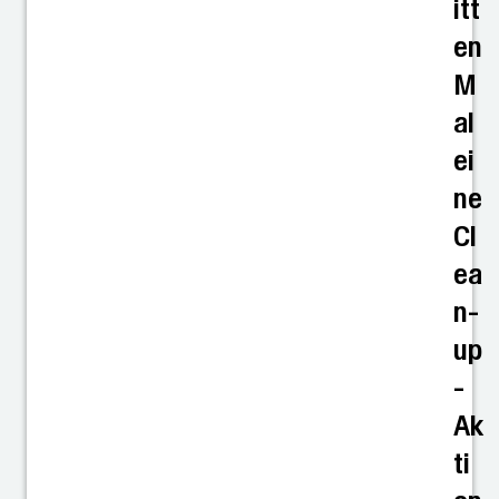
itt
en
M
al
ei
ne
Cl
ea
n-
up
-
Ak
ti