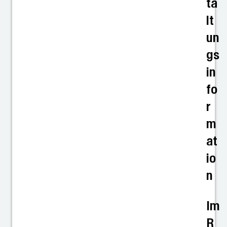
ta
lt
un
gs
in
fo
r
m
at
io
n
Im
R