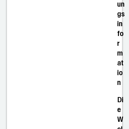
un
gs
in
fo
r
m
at
io
n
Di
e
W