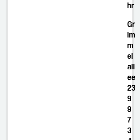
hr
Gr
im
m
el
all
ee
23
9
9
7
3