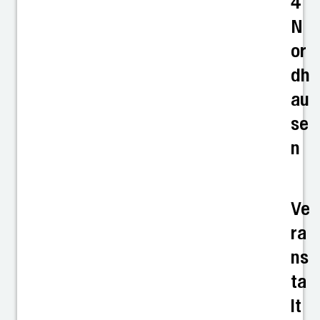
4
N
or
dh
au
se
n
Ve
ra
ns
ta
lt