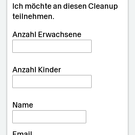
26 °C
Max:
23.4
26 °C
Ich möchte an diesen Cleanup
Max:
29.5
°C
teilnehmen.
32.3
°C
°C
G
Anzahl Erwachsene
u
a
r
Anzahl Kinder
d
i
a
Name
n
Email