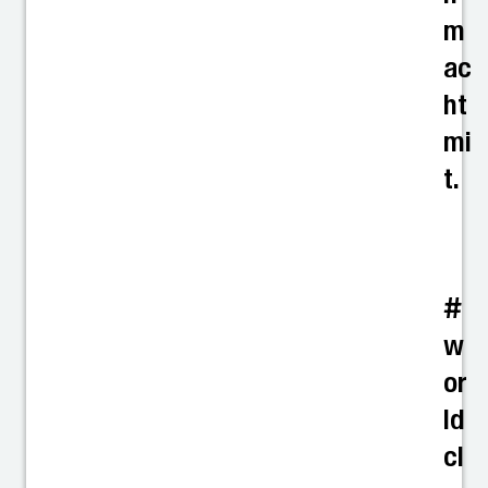
m
ac
ht
mi
t.
#
w
or
ld
cl