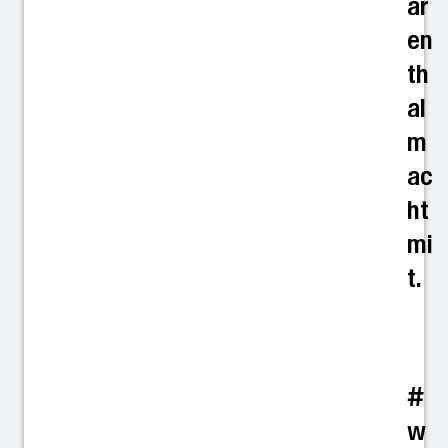
ar
en
th
al
m
ac
ht
mi
t.
#
w