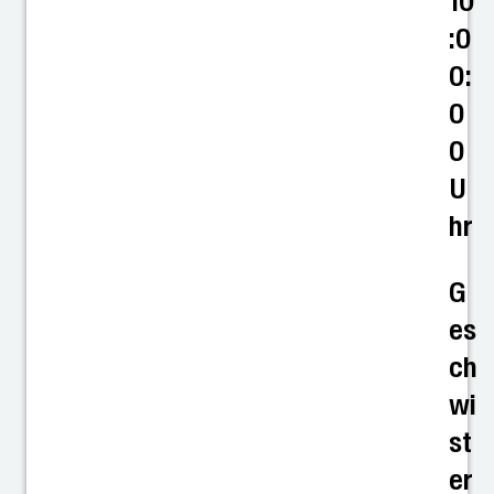
10
:0
0:
0
0
U
hr
G
es
ch
wi
st
er