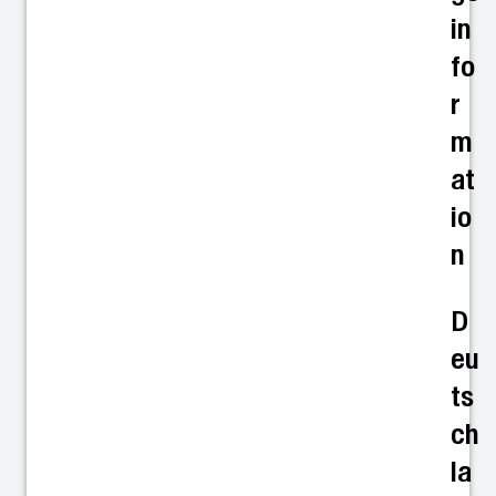
in
fo
r
m
at
io
n
D
eu
ts
ch
la