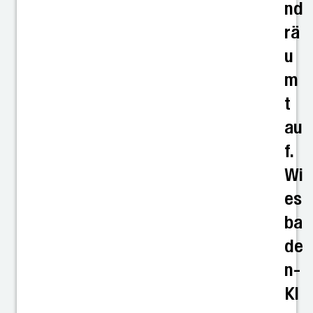
nd
rä
u
m
t
au
f.
Wi
es
ba
de
n-
Kl