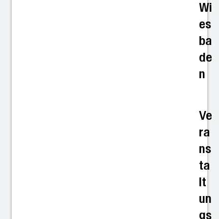
Wi
es
ba
de
n
Ve
ra
ns
ta
lt
un
gs