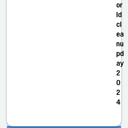
or
ld
cl
ea
nu
pd
ay
2
0
2
4