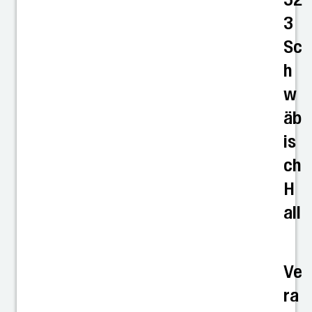
3
Sc
h
w
äb
is
ch
H
all
Ve
ra