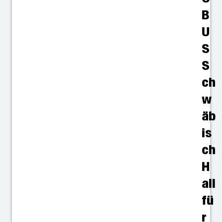
B
U
S
S
ch
w
äb
is
ch
H
all
fü
r