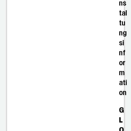
ns
tal
tu
ng
si
nf
or
m
ati
on
G
L
O