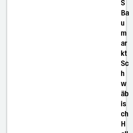
S
Ba
u
m
ar
kt
Sc
h
w
äb
is
ch
H