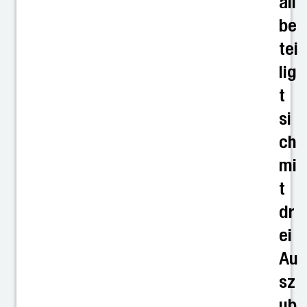
all
be
tei
lig
t
si
ch
mi
t
dr
ei
Au
sz
ub