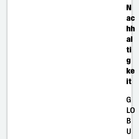
N
ac
hh
al
ti
g
ke
it
G
LO
B
U