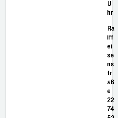
U
hr
Ra
iff
ei
se
ns
tr
aß
e
22
74
52