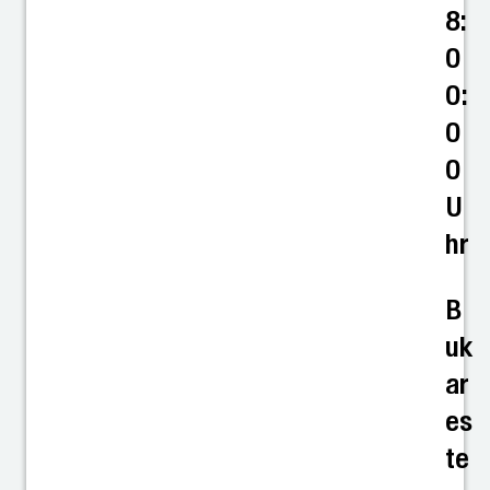
8:
0
0:
0
0
U
hr
B
uk
ar
es
te