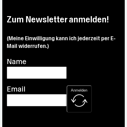
Max:
Max:
Max:
24.9
Max:
Max:
33.2
27.7
°C
27.2
33.1
°C
Zum Newsletter anmelden!
°C
°C
°C
(Meine Einwilligung kann ich jederzeit per E-
Mail widerrufen.)
Name
Email
Anmelden