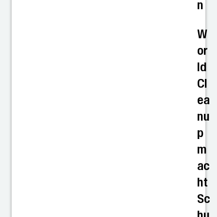
n
W
or
ld
Cl
ea
nu
p
m
ac
ht
Sc
hu