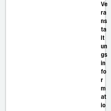
Ve
ra
ns
ta
lt
un
gs
in
fo
r
m
at
io