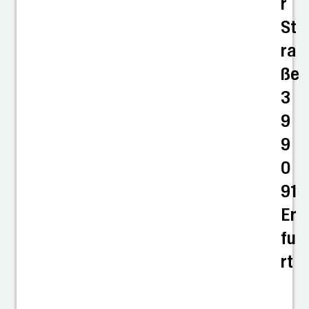
r
St
ra
ße
3
9
9
0
91
Er
fu
rt