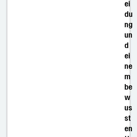
ei
du
ng
un
d
ei
ne
m
be
w
us
st
en