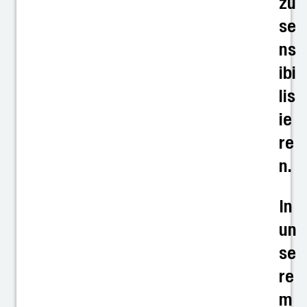
zu
se
ns
ibi
lis
ie
re
n.
In
un
se
re
m