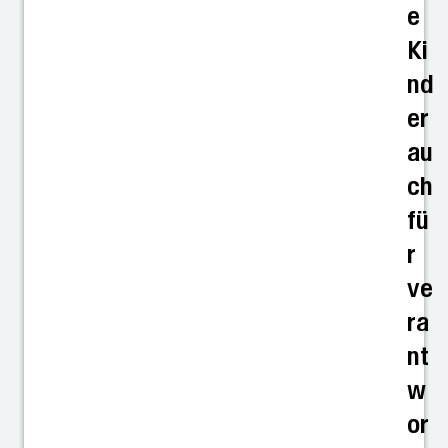
e
Ki
nd
er
au
ch
fü
r
ve
ra
nt
w
or