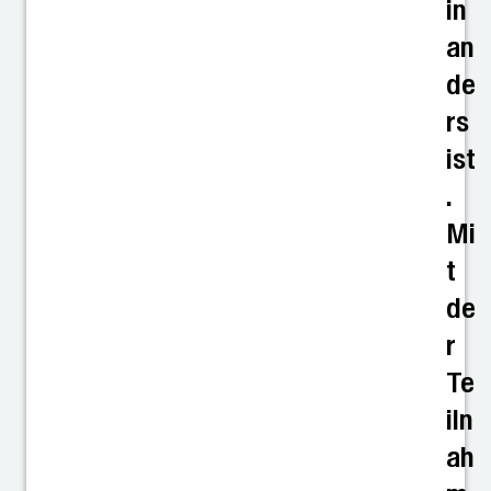
in
an
de
rs
ist
.
Mi
t
de
r
Te
iln
ah