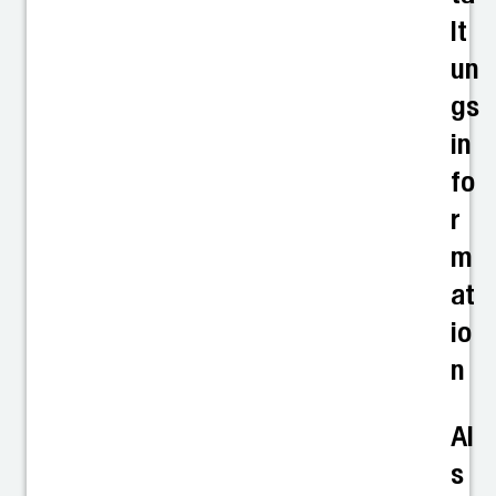
lt
un
gs
in
fo
r
m
at
io
n
Al
s