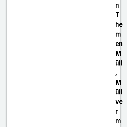
n
T
he
m
en
M
üll
,
M
üll
ve
r
m