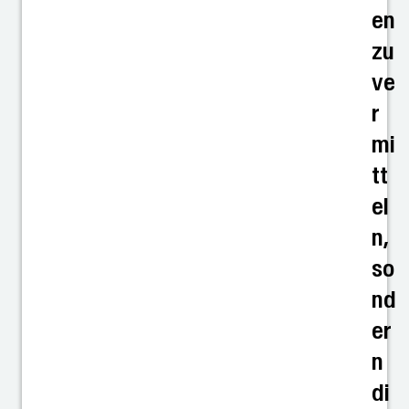
en
zu
ve
r
mi
tt
el
n,
so
nd
er
n
di