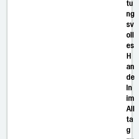
tu
ng
sv
oll
es
H
an
de
ln
im
All
ta
g