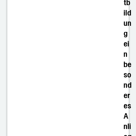
tb
ild
un
g
ei
n
be
so
nd
er
es
A
nli