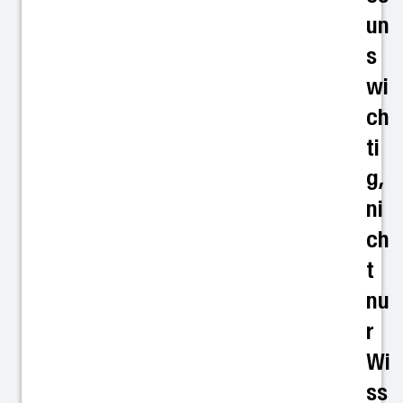
un
s
wi
ch
ti
g,
ni
ch
t
nu
r
Wi
ss