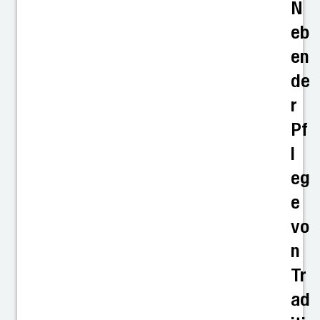
N
eb
en
de
r
Pf
l
eg
e
vo
n
Tr
ad