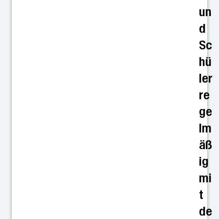
un
d
Sc
hü
ler
re
ge
lm
äß
ig
mi
t
de