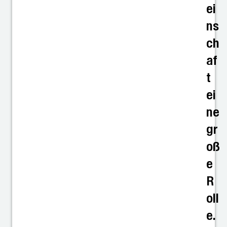
ei
ns
ch
af
t
ei
ne
gr
oß
e
R
oll
e.