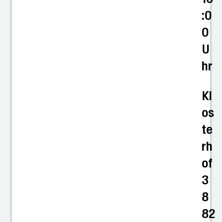
:0
0
U
hr
Kl
os
te
rh
of
3
8
82