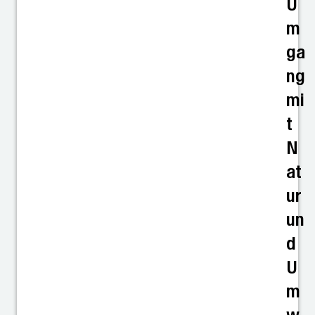
U
m
ga
ng
mi
t
N
at
ur
un
d
U
m