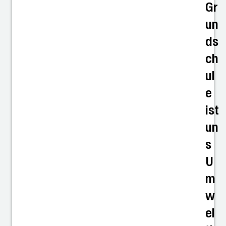
Gr
un
ds
ch
ul
e
ist
un
s
U
m
w
el