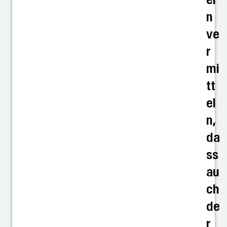
n
ve
r
mi
tt
el
n,
da
ss
au
ch
de
r