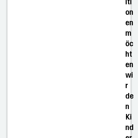
iti
on
en
m
öc
ht
en
wi
r
de
n
Ki
nd
er