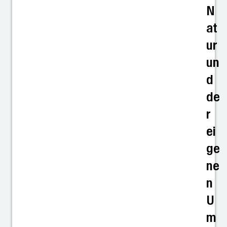
N
at
ur
un
d
de
r
ei
ge
ne
n
U
m