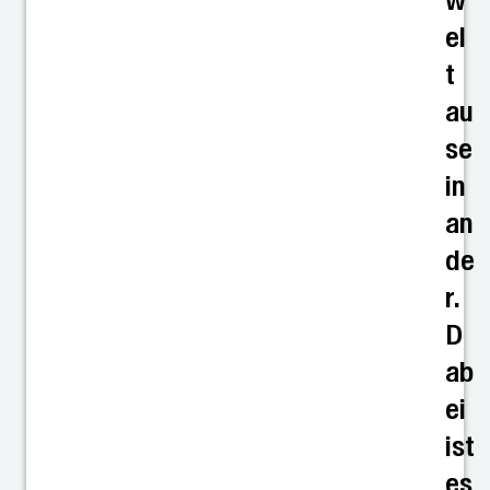
w
el
t
au
se
in
an
de
r.
D
ab
ei
ist
es