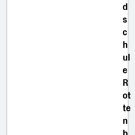
d
s
c
h
ul
e
R
ot
te
n
b