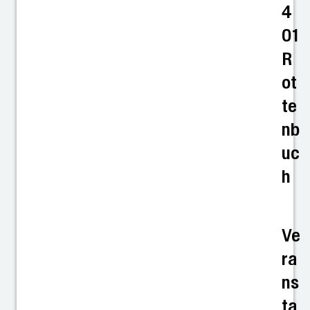
4
01
R
ot
te
nb
uc
h
Ve
ra
ns
ta