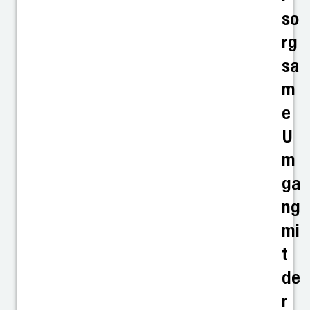
so
rg
sa
m
e
U
m
ga
ng
mi
t
de
r