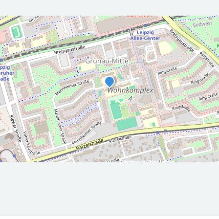
r die nächsten 5 Tage
2026-08-
2026-08-
00Z
09T05:00:00Z
10T05:00
Teilweise sonnig
Teilweise
ax: 26.6
Min: 16
Max: 33.6
Min: 15.6
°C
°C
°C
°C