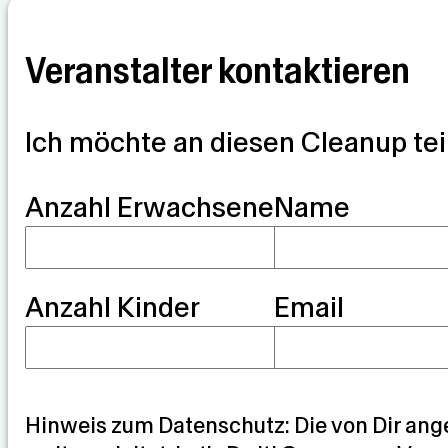
Veranstalter kontaktieren
Ich möchte an diesen Cleanup te
G
Anzahl Erwachsene
Name
u
a
Anzahl Kinder
Email
r
d
i
a
Hinweis zum Datenschutz: Die von Dir ang