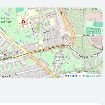
2026-08-
:00Z
11T05:00:00Z
 sonnig
Sonnig
Leaflet
|
©
OpenStreetMap
Max: 33.4
Min: 11.3
Max: 24.2
°C
°C
°C