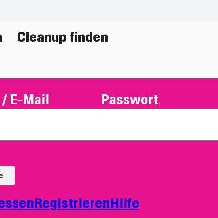
n
Cleanup finden
/ E-Mail
Passwort
e
essen
Registrieren
Hilfe