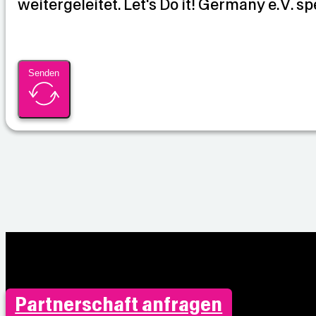
weitergeleitet. Let's Do it! Germany e.V. sp
n
Senden
Partnerschaft anfragen