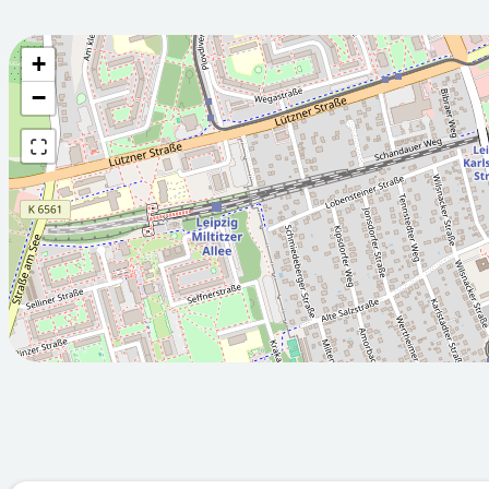
+
Wettervorhersage fü
−
2026-08-
2026-08-
07T05:00:00Z
08T05:00:
Sonnig
Sonnig
Min: 12.1
Max: 24.7
Min: 13.5
M
°C
°C
°C