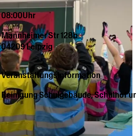
08:00Uhr
Mannheimer Str 128b
04209 Leipzig
Veranstaltungsinformation
Reinigung Schulgebäude, Schulhof 