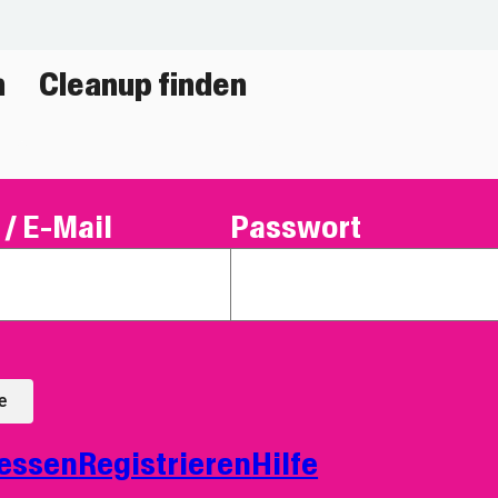
n
Cleanup finden
/ E-Mail
Passwort
e
essen
Registrieren
Hilfe