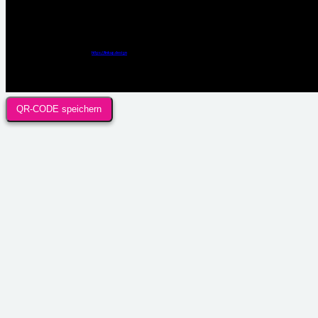
Webdesign / Development & KI Automatisierung by
https://linkup.design
QR-CODE speichern