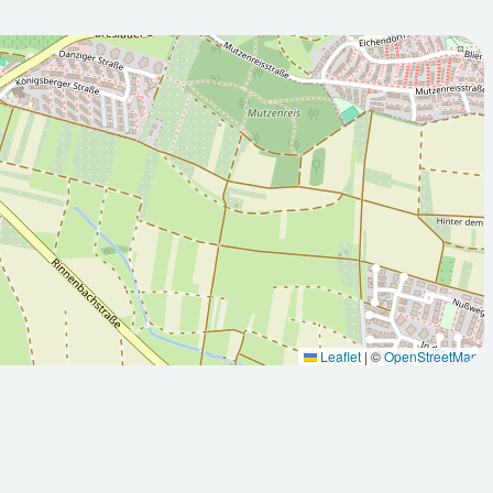
2026-08-
:00Z
10T05:00:00Z
 sonnig
Teilweise sonnig
Leaflet
|
©
OpenStreetMap
Max: 32.6
Min: 18.8
Max: 32.8
°C
°C
°C