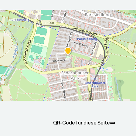
r die nächsten 5 Tage
2026-08-
2026-08-
00Z
08T05:00:00Z
09T05:00
Sonnig
Teilweise
ax: 26.7
Min: 13.8
Max: 29.7
Min: 16.8
QR-Code für diese Seite
°C
°C
°C
°C