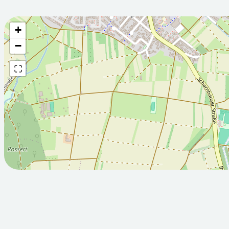
+
Wettervorhersage fü
−
2026-08-
2026-08-
06T05:00:00Z
07T05:00:
Sonnig
Sonnig
Min: 14.4
Max: 27.9
Min: 13.2
M
°C
°C
°C