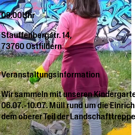
09:00Uhr
Stauffenbergstr. 14,
73760 Ostfildern
Veranstaltungsinformation
Wir sammeln mit unseren Kindergart
06.07.-10.07. Müll rund um die Einric
dem oberer Teil der Landschafttreppe