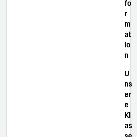
fo
r
m
at
io
n
U
ns
er
e
Kl
as
se