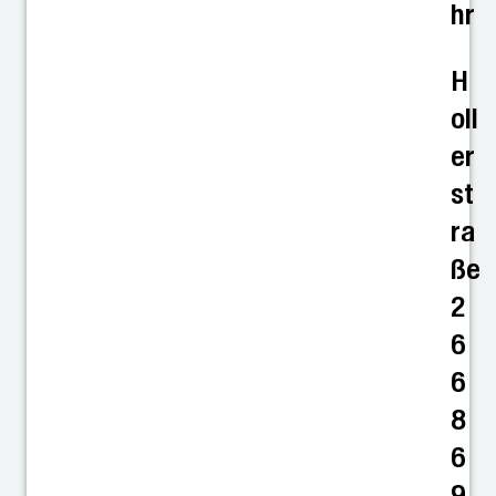
hr
H
oll
er
st
ra
ße
2
6
6
8
6
9