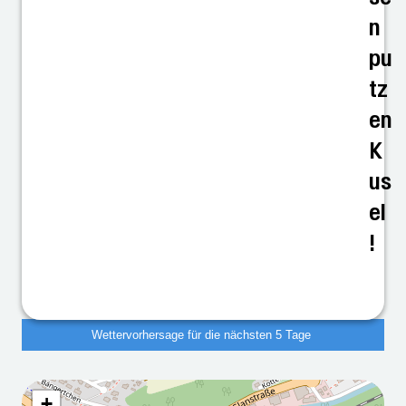
n
pu
tz
en
K
us
el
!
Wettervorhersage für die nächsten 5 Tage
+