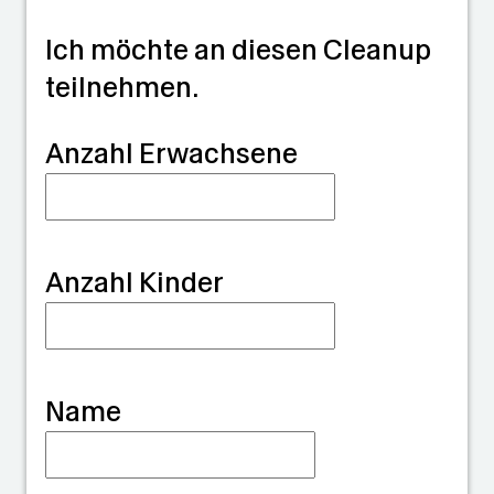
Max:
29.5
Max:
Max:
Max:
Max:
Ich möchte an diesen Cleanup
°C
31.1 °C
32.3
27.7
30 °C
teilnehmen.
°C
°C
G
Anzahl Erwachsene
u
a
r
Anzahl Kinder
d
i
a
Name
n