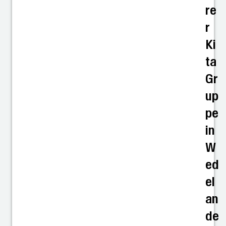
re
r
Ki
ta
Gr
up
pe
in
W
ed
el
an
de