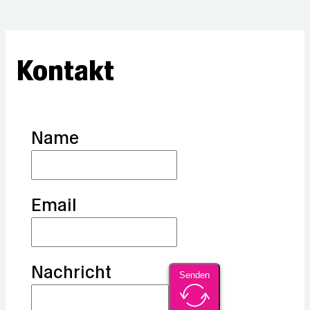
Kontakt
Name
Email
Nachricht
Senden