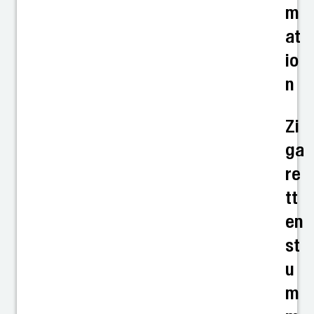
m
at
io
n
Zi
ga
re
tt
en
st
u
m