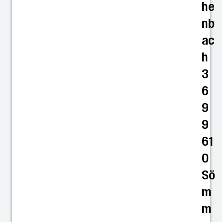
he
nb
ac
h
3
6
9
9
61
0
Sö
m
m