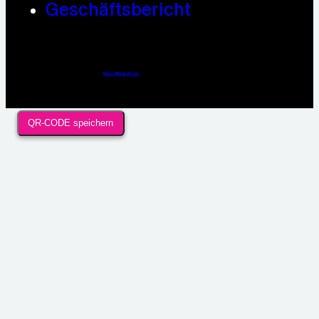
Geschäftsbericht
Webdesign / Development & KI Automatisierung by
https://linkup.design
QR-CODE speichern