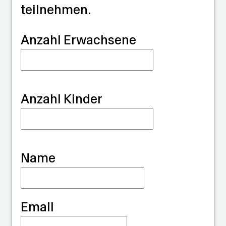
teilnehmen.
°C
G
Anzahl Erwachsene
u
a
r
Anzahl Kinder
d
i
a
Name
n
Email