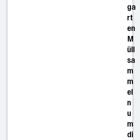
ga
rt
en
M
üll
sa
m
m
el
n
u
m
di