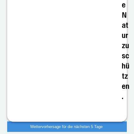
e
N
at
ur
zu
sc
hü
tz
en
.
Wettervorhersage für die nächsten 5 Tage