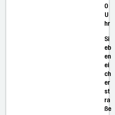
0
U
hr
Si
eb
en
ei
ch
er
st
ra
ße