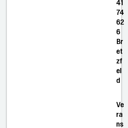
41
74
62
6
Br
et
zf
el
d
Ve
ra
ns