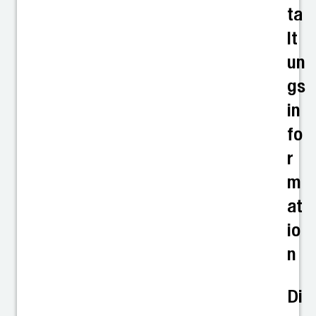
ta
lt
un
gs
in
fo
r
m
at
io
n
Di