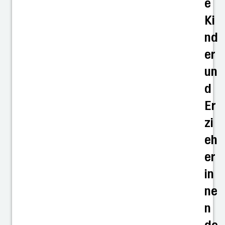
e
Ki
nd
er
un
d
Er
zi
eh
er
in
ne
n