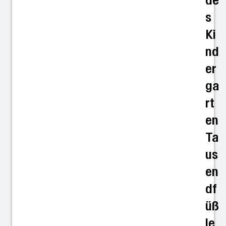
de
s
Ki
nd
er
ga
rt
en
Ta
us
en
df
üß
le