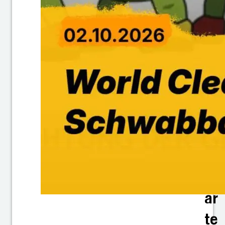
b
a
c
h
Ki
n
d
er
g
ar
te