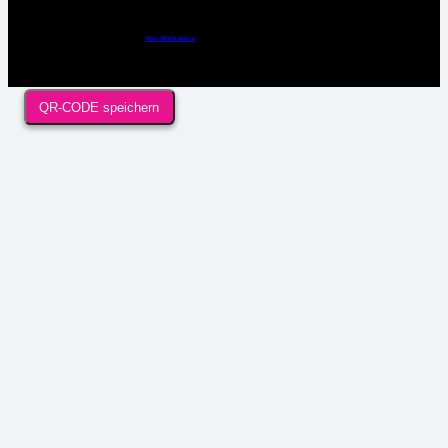
Webdesign / Development & KI Automatisierung by
https://linkup.design
QR-CODE speichern