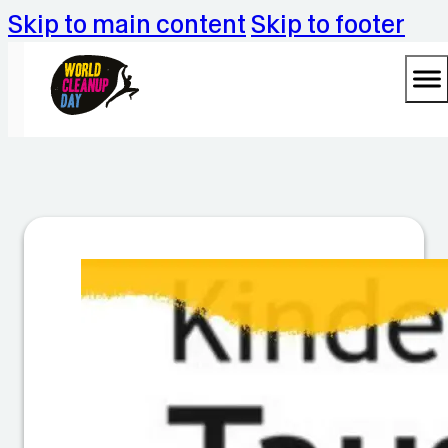
Skip to main content
Skip to footer
W
o
rl
d
C
le