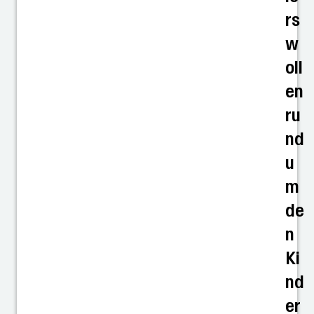
rs
w
oll
en
ru
nd
u
m
de
n
Ki
nd
er