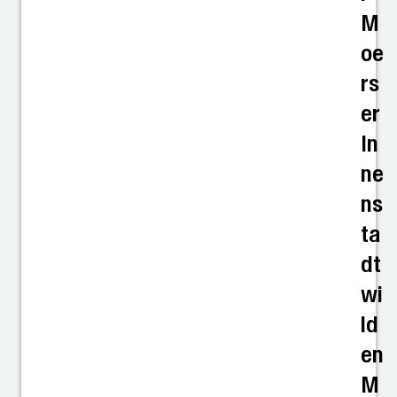
M
oe
rs
er
In
ne
ns
ta
dt
wi
ld
en
M