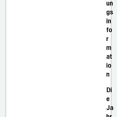
un
gs
in
fo
r
m
at
io
n
Di
e
Ja
hr