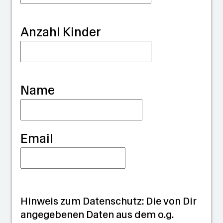
a
r
Anzahl Kinder
d
i
a
Name
n
Email
Hinweis zum Datenschutz: Die von Dir
angegebenen Daten aus dem o.g.