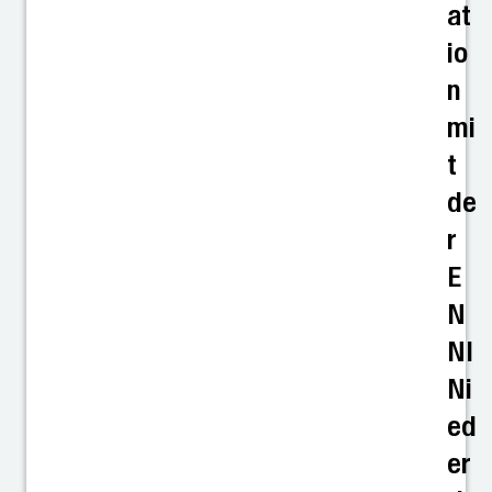
at
io
n
mi
t
de
r
E
N
NI
Ni
ed
er