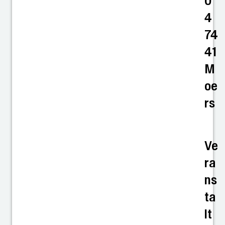
0
4
74
41
M
oe
rs
Ve
ra
ns
ta
lt