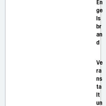
En
ge
ls
br
an
d
Ve
ra
ns
ta
lt
un