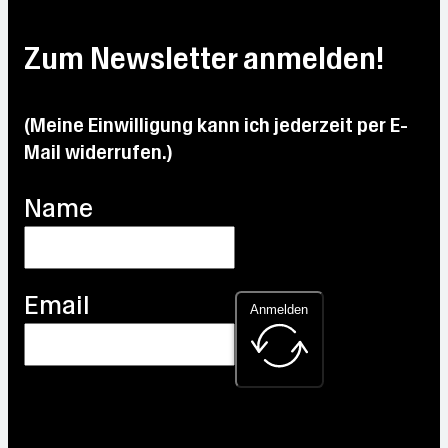
Max:
Max:
°C
Max:
Max:
29.8
31.7
Max:
31.2
27.9
°C
°C
Zum Newsletter anmelden!
31.7
°C
°C
°C
(Meine Einwilligung kann ich jederzeit per E-
Mail widerrufen.)
Name
Email
Anmelden