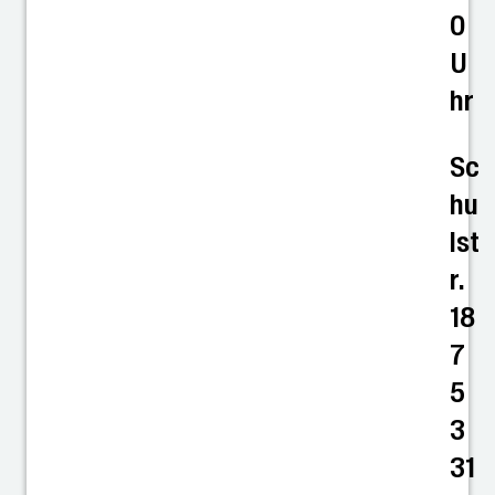
0
U
hr
Sc
hu
lst
r.
18
7
5
3
31