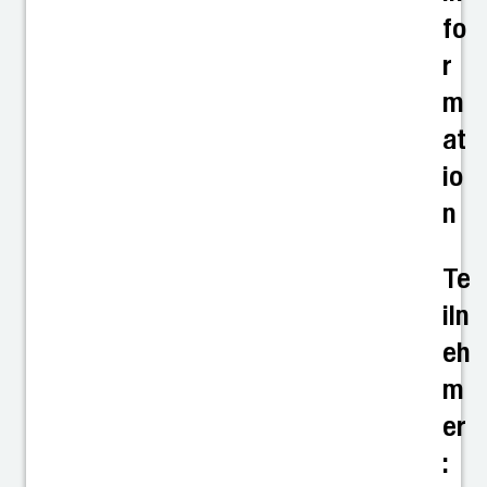
fo
r
m
at
io
n
Te
iln
eh
m
er
: