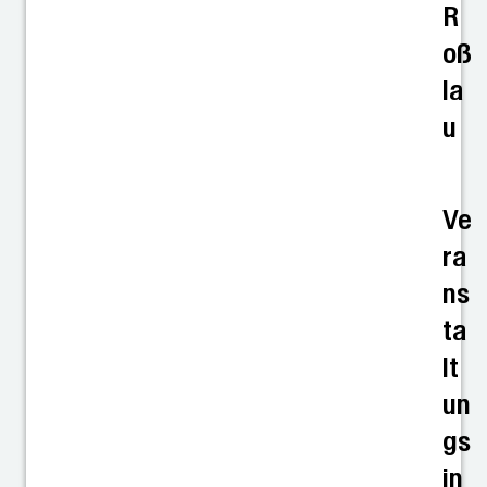
R
oß
la
u
Ve
ra
ns
ta
lt
un
gs
in