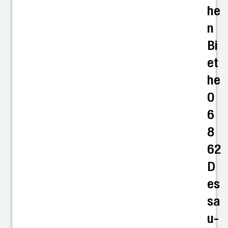
he
n
Bi
et
he
0
6
8
62
D
es
sa
u-