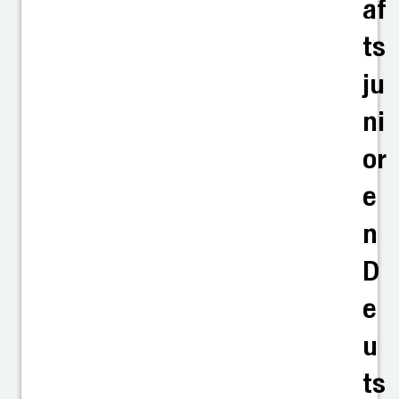
af
ts
ju
ni
or
e
n
D
e
u
ts