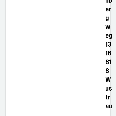
nb
er
g
w
eg
13
16
81
8
W
us
tr
au