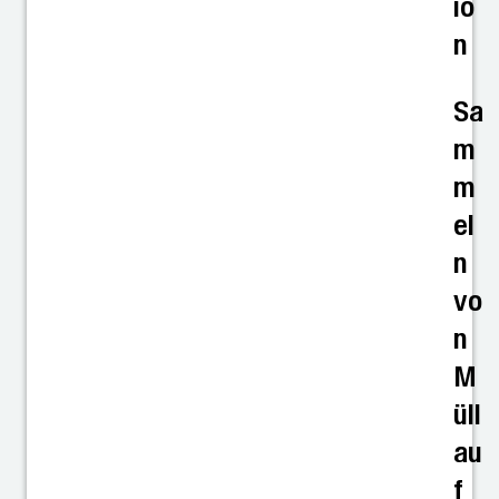
io
n
Sa
m
m
el
n
vo
n
M
üll
au
f