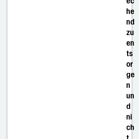
ec
he
nd
zu
en
ts
or
ge
n
un
d
ni
ch
t