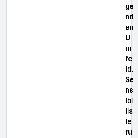
ge
nd
en
U
m
fe
ld.
Se
ns
ibi
lis
ie
ru