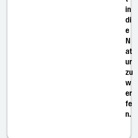
in
di
e
N
at
ur
zu
w
er
fe
n.