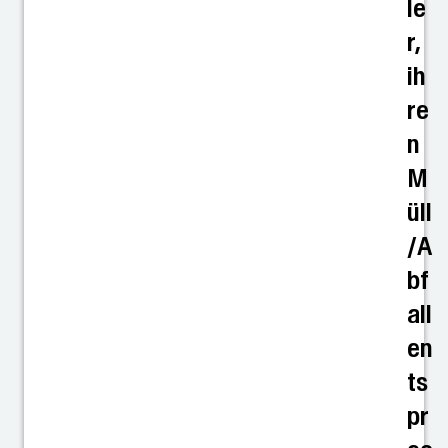
le
r,
ih
re
n
M
üll
/A
bf
all
en
ts
pr