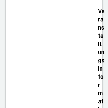
Ve
ra
ns
ta
lt
un
gs
in
fo
r
m
at