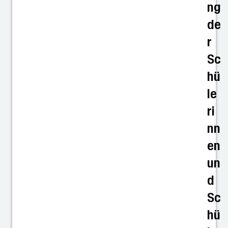
ng
de
r
Sc
hü
le
ri
nn
en
un
d
Sc
hü