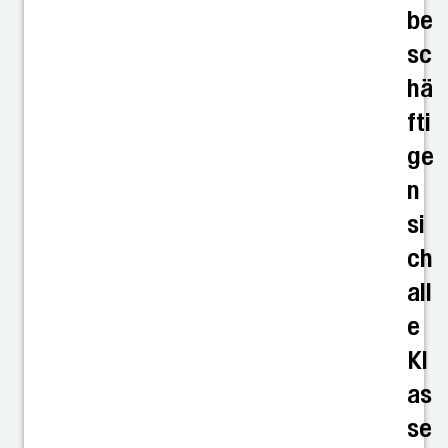
be
sc
hä
fti
ge
n
si
ch
all
e
Kl
as
se