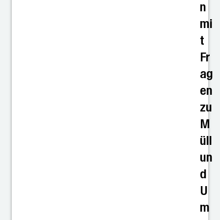
n
mi
t
Fr
ag
en
zu
M
üll
un
d
U
m