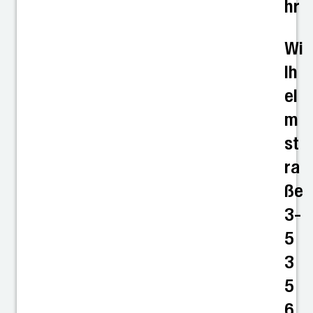
hr
Wi
lh
el
m
st
ra
ße
3-
5
3
5
6