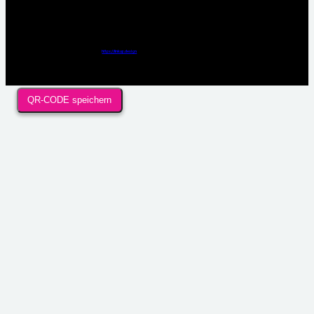
Webdesign / Development & KI Automatisierung by
https://linkup.design
QR-CODE speichern