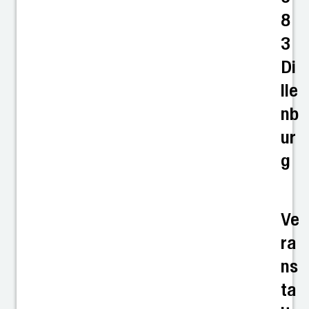
8
3
Di
lle
nb
ur
g
Ve
ra
ns
ta