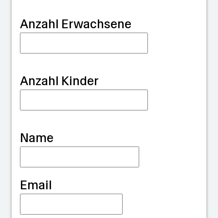
G
Anzahl Erwachsene
u
a
r
Anzahl Kinder
d
i
a
Name
n
Email