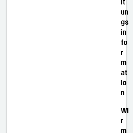
lt
un
gs
in
fo
r
m
at
io
n
Wi
r
m