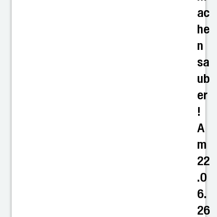
ac
he
n
sa
ub
er
!
A
m
22
.0
6.
26