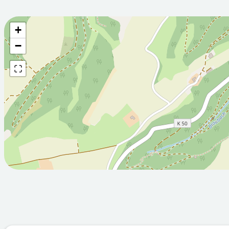
+
Wettervorhersage fü
−
2026-08-
2026-08-
08T05:00:00Z
09T05:00:
Sonnig
Bewölkt
Min: 12.5
Max: 28.2
Min: 15.8
M
°C
°C
°C