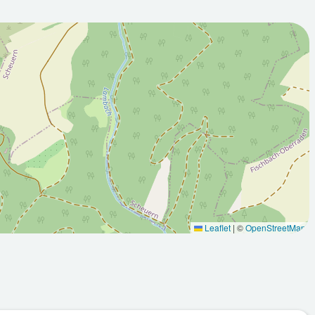
2026-08-
00Z
12T05:00:00Z
Sonnig
Leaflet
|
©
OpenStreetMap
Max: 25.7
Min: 13.7
Max: 29.2
°C
°C
°C