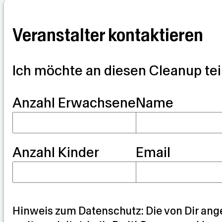
Veranstalter kontaktieren
Ich möchte an diesen Cleanup te
G
Anzahl Erwachsene
Name
u
a
Anzahl Kinder
Email
r
d
i
a
Hinweis zum Datenschutz: Die von Dir ang