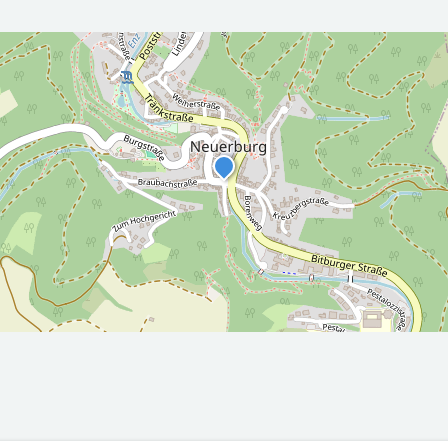
r die nächsten 5 Tage
2026-08-
2026-08-
00Z
10T05:00:00Z
11T05:00:
Überwiegend
Sonnig
sonnig
ax: 28.4
Min: 13.6
°C
Min: 14.3
Max: 29.3
°C