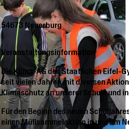
54673 Neuerburg
Veranstaltungsinformation
Die Klima-AG des Staatlichen Eifel-
seit vielen Jahren mit diversen Aktio
Klimaschutz an unserer Schule und in 
Für den Beginn des neuen Schuljahre
einen Müllsammelaktion in und um N