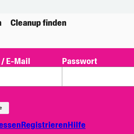
n
Cleanup finden
/ E-Mail
Passwort
e
essen
Registrieren
Hilfe