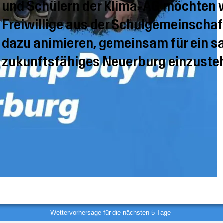
und Schülern der Klima-AG möchten wi
Freiwillige aus der Schulgemeinscha
dazu animieren, gemeinsam für ein s
zukunftsfähiges Neuerburg einzuste
Wettervorhersage für die nächsten 5 Tage