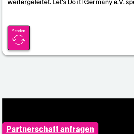
weitergeleitet. Let's Do it! Germany e.V. sp
n
Senden
Partnerschaft anfragen