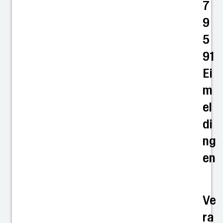
7
9
5
91
Ei
m
el
di
ng
en
Ve
ra