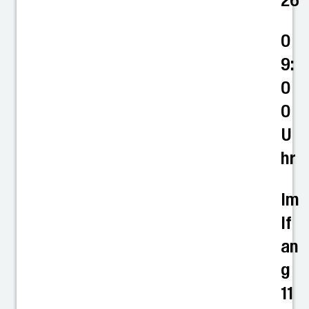
26
0
9:
0
0
U
hr
Im
If
an
g
11