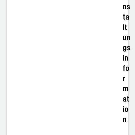
ns
ta
lt
un
gs
in
fo
r
m
at
io
n