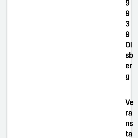
9
9
3
9
Ol
sb
er
g
Ve
ra
ns
ta