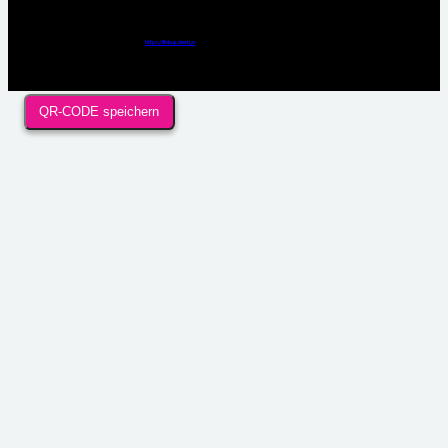
Webdesign / Development & KI Automatisierung by
https://linkup.design
QR-CODE speichern