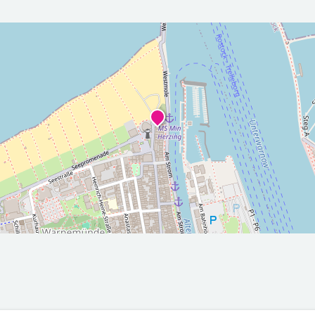
r die nächsten 5 Tage
2026-08-
2026-08-
00Z
10T05:00:00Z
11T05:00:
sonnig
Leichter Regen
Meist bew
ax: 27.8
Min: 14.9
Max: 20
Min: 13.3
C
°C
°C
°C