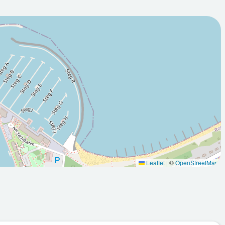
2026-08-
00Z
12T05:00:00Z
ölkt
Teilweise sonnig
Leaflet
|
©
OpenStreetMap
Max: 18.5
Min: 13.1
Max: 19.6
°C
°C
°C