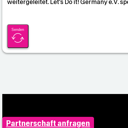
weitergeleitet. Let's Do it! Germany e.V. sp
n
Senden
Partnerschaft anfragen