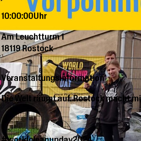
10:00:00Uhr
Am Leuchtturm 1
18119 Rostock
Veranstaltungsinformation
Die Welt räumt auf. Rostock macht mi
#worldcleanupday2024