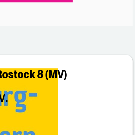
Rostock 8 (MV)
V.