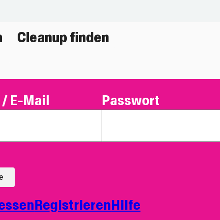
n
Cleanup finden
/ E-Mail
Passwort
e
essen
Registrieren
Hilfe