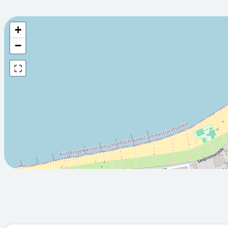
+
Wettervorhersage fü
−
2026-08-
2026-08-
08T05:00:00Z
09T05:00:
Sonnig
Teilweise 
Min: 14.2
Max: 21
Min: 15
M
°C
°C
°C
°