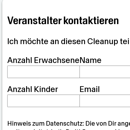
Veranstalter kontaktieren
Ich möchte an diesen Cleanup te
G
Anzahl Erwachsene
Name
u
a
Anzahl Kinder
Email
r
d
i
a
Hinweis zum Datenschutz: Die von Dir ang