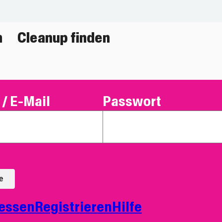
n
Cleanup finden
/ E-Mail
Passwort
e
essen
Registrieren
Hilfe