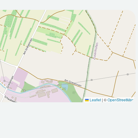
2026-08-
:00Z
09T05:00:00Z
Teilweise sonnig
Leaflet
|
©
OpenStreetMap
Max: 31.3
Min: 16
Max: 31.3
°C
°C
°C