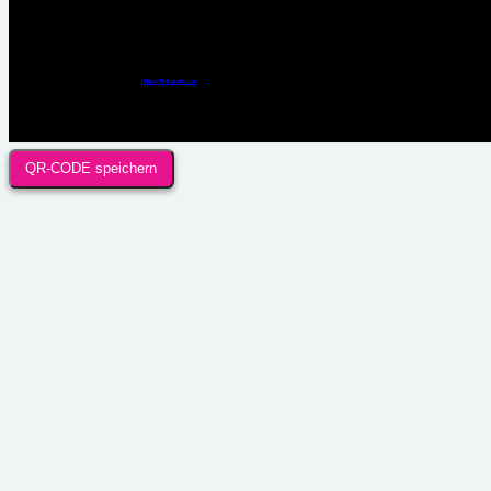
Webdesign / Development & KI Automatisierung by
https://linkup.design
QR-CODE speichern