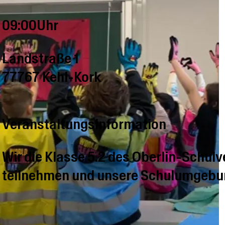
09:00Uhr
Landstraße 1
77767 Kehl-Kork
Veranstaltungsinformation
Wir die Klasse 5.2 des Oberlin-Schu
teilnehmen und unsere Schulumgebu