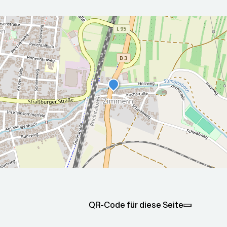
r die nächsten 5 Tage
2026-08-
2026-08-
00Z
07T05:00:00Z
08T05:00
Sonnig
Sonnig
Max: 29
Min: 14
Max: 28.4
Min: 14.1
QR-Code für diese Seite
°C
°C
°C
°C