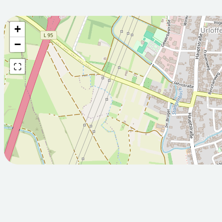
+
Wettervorhersage fü
−
2026-08-
2026-08-
05T05:00:00Z
06T05:00:
Sonnig
Sonnig
Min: 18.2
Max: 31.4
Min: 14.3
°C
°C
°C