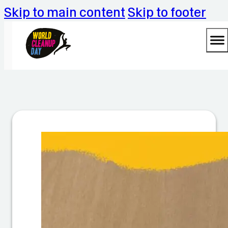
Skip to main content
Skip to footer
W
o
rl
d
C
le