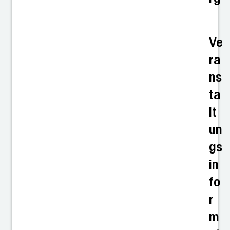
Ve
ra
ns
ta
lt
un
gs
in
fo
r
m