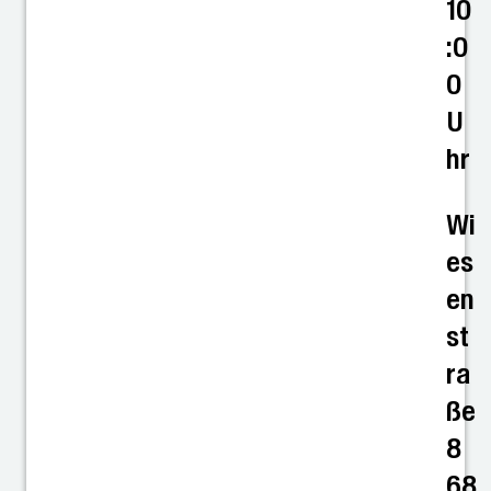
10
:0
0
U
hr
Wi
es
en
st
ra
ße
8
68