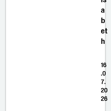
a
b
et
h
16
.0
7.
20
26