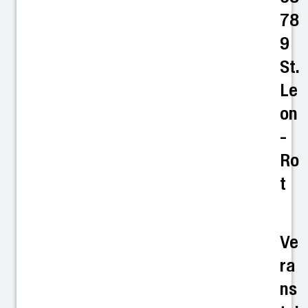
78
9
St.
Le
on
-
Ro
t
Ve
ra
ns