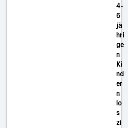
4-
6
jä
hri
ge
n
Ki
nd
er
n
lo
s
zi