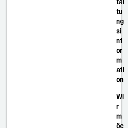
tal
tu
ng
si
nf
or
m
ati
on
Wi
r
m
öc