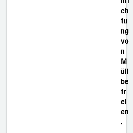
nri
ch
tu
ng
vo
n
M
üll
be
fr
ei
en
.