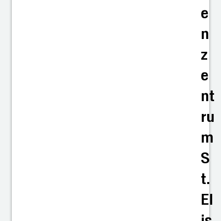
e
n
z
e
nt
ru
m
S
t.
El
is