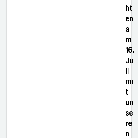
ht
en
a
m
16.
Ju
li
mi
t
un
se
re
n