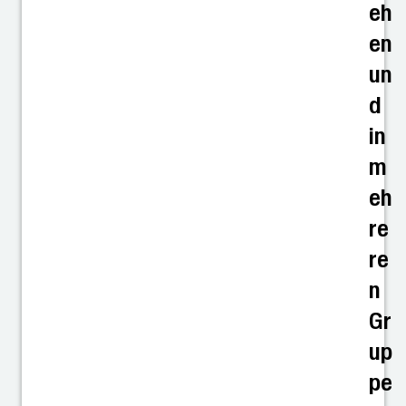
eh
en
un
d
in
m
eh
re
re
n
Gr
up
pe