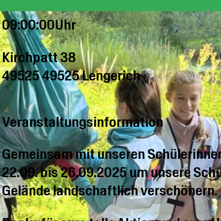
09:00:00Uhr
Kirchpatt 38
49525 49525 Lengerich
Veranstaltungsinformation
Gemeinsam mit unseren Schülerinnen
22.09. bis 26.09.2025 um unsere Sch
Gelände landschaftlich verschönern.