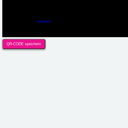
Webdesign / Development & KI Automatisierung by
https://linkup.design
QR-CODE speichern