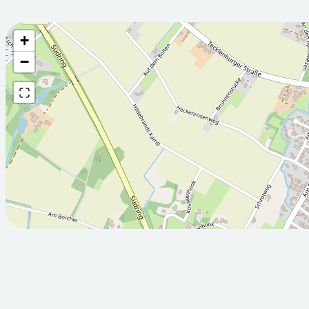
+
Wettervorhersage fü
−
2026-08-
2026-08-
06T05:00:00Z
07T05:00:
Meist bewölkt
Bewölkt
Min: 12.2
Max: 24.1
Min: 11.5
M
°C
°C
°C