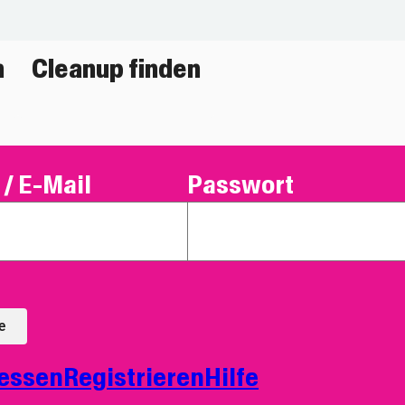
n
Cleanup finden
/ E-Mail
Passwort
e
essen
Registrieren
Hilfe