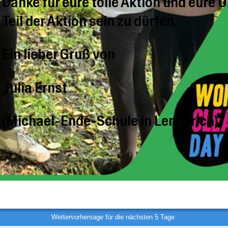
Danke für eure tolle Aktion und eure U
Teil der Aktion sein zu dürfen.
Ein lieber Gruß von
Julia Ernst
(Michael-Ende-Schule in Lengerich)
Wettervorhersage für die nächsten 5 Tage