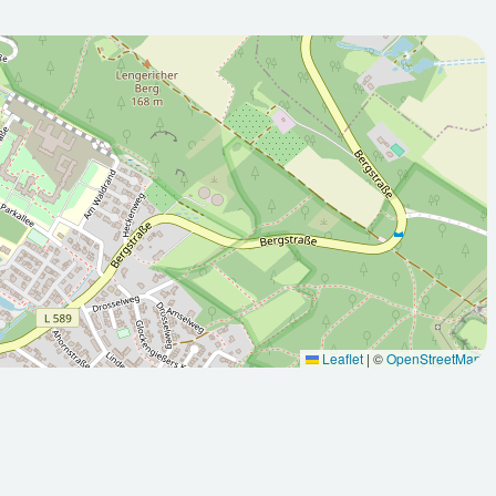
2026-08-
:00Z
10T05:00:00Z
 sonnig
Teilweise sonnig
Leaflet
|
©
OpenStreetMap
Max: 31
Min: 12.9
Max: 28.9
°C
°C
°C