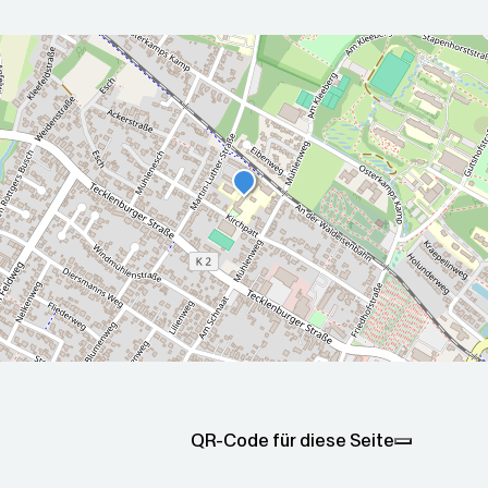
r die nächsten 5 Tage
2026-08-
2026-08-
00Z
08T05:00:00Z
09T05:00
Sonnig
Teilweise
ax: 21.3
Min: 12.1
Max: 26.1
Min: 14.7
QR-Code für diese Seite
°C
°C
°C
°C