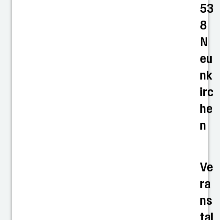
53
8
N
eu
nk
irc
he
n
Ve
ra
ns
tal