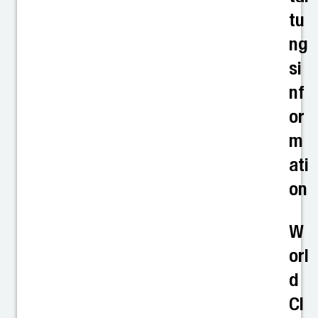
tu
ng
si
nf
or
m
ati
on
W
orl
d
Cl