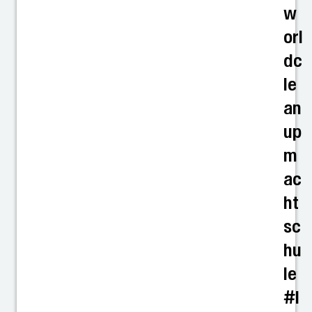
w
orl
dc
le
an
up
m
ac
ht
sc
hu
le
#l