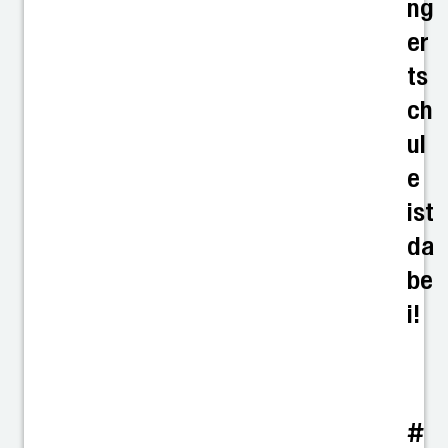
ng
er
ts
ch
ul
e
ist
da
be
i!
#