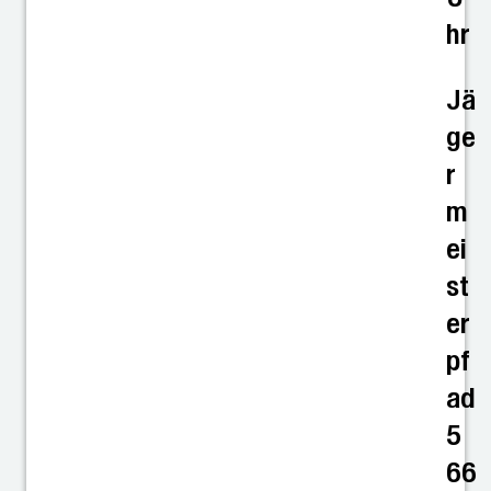
hr
Jä
ge
r
m
ei
st
er
pf
ad
5
66