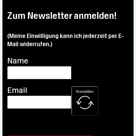
°C
Max:
31.8
Max:
Max:
30.1
Max:
°C
28.6
31.3
Zum Newsletter anmelden!
°C
30.8
°C
°C
°C
(Meine Einwilligung kann ich jederzeit per E-
Mail widerrufen.)
Name
Email
Anmelden