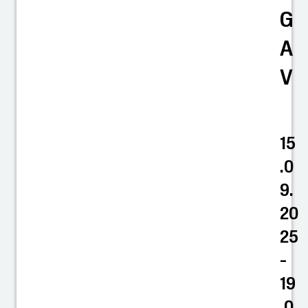
G
A
V
15
.0
9.
20
25
-
19
.0