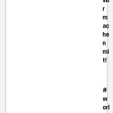
Wi
r
m
ac
he
n
mi
t!
#
w
orl