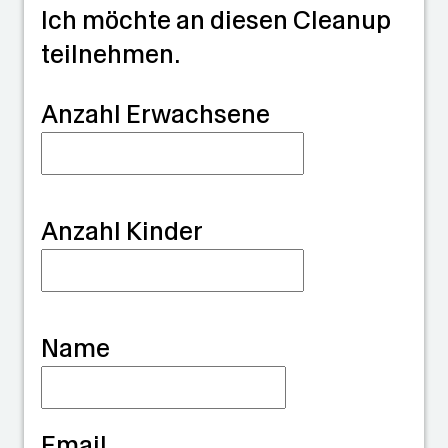
25.5
Max:
Max:
Max:
Ich möchte an diesen Cleanup
°C
30.2
Max:
21.5
25.2
teilnehmen.
°C
24.2
°C
°C
°C
G
Anzahl Erwachsene
u
a
r
Anzahl Kinder
d
i
a
Name
n
Email