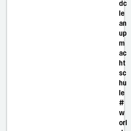
dc
le
an
up
m
ac
ht
sc
hu
le
#
w
orl