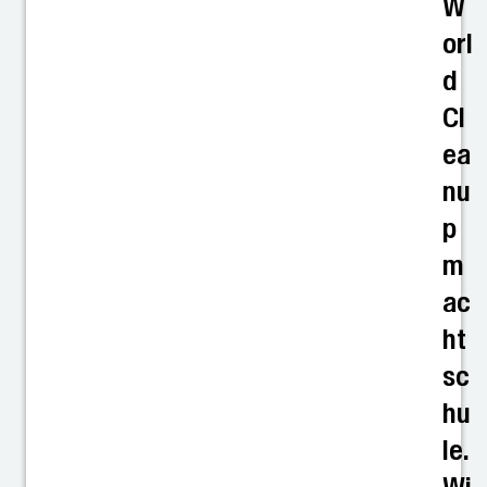
W
orl
d
Cl
ea
nu
p
m
ac
ht
sc
hu
le.