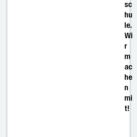
sc
hu
le.
Wi
r
m
ac
he
n
mi
t!