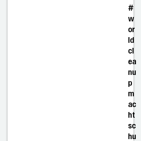
#
w
or
ld
cl
ea
nu
p
m
ac
ht
sc
hu