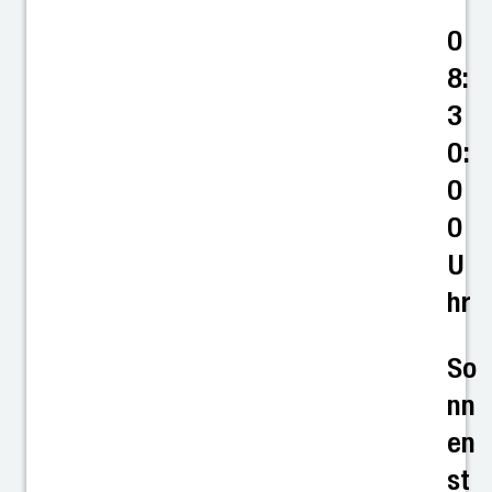
0
8:
3
0:
0
0
U
hr
So
nn
en
st