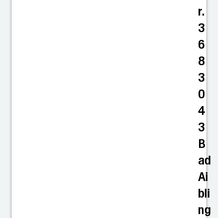
r.
3
6
8
3
0
4
3
B
ad
Ai
bli
ng