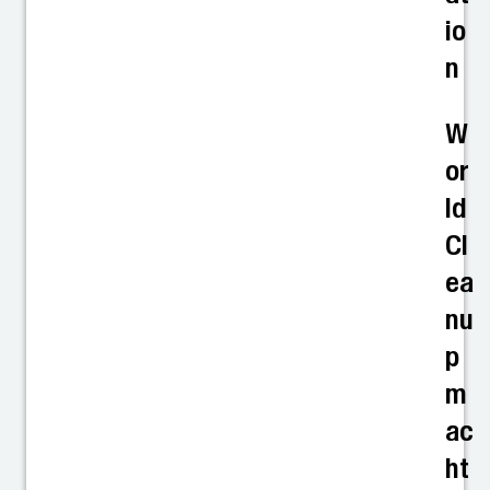
io
n
W
or
ld
Cl
ea
nu
p
m
ac
ht