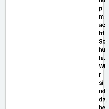
nu
p
m
ac
ht
Sc
hu
le.
Wi
r
si
nd
da
be