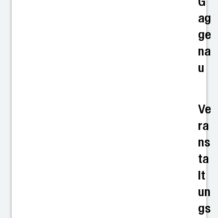
G
ag
ge
na
u
Ve
ra
ns
ta
lt
un
gs