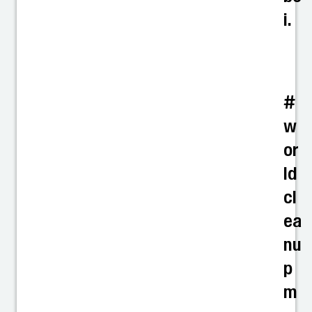
i.
#
w
or
ld
cl
ea
nu
p
m