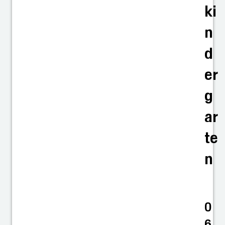
ki
n
d
er
g
ar
te
n
0
6.