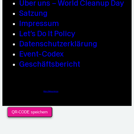
Über uns – World Cleanup Day
Satzung
Impressum
Let’s Do It Policy
Datenschutzerklärung
Event-Codex
Geschäftsbericht
Webdesign / Development & KI Automatisierung by
https://linkup.design
QR-CODE speichern