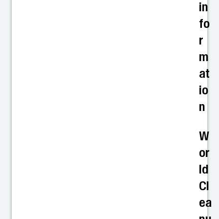
in
fo
r
m
at
io
n
W
or
ld
Cl
ea