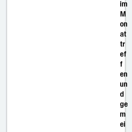
im
M
on
at
tr
ef
f
en
un
d
ge
m
ei