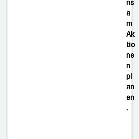
ns
a
m
Ak
tio
ne
n
pl
an
en
.