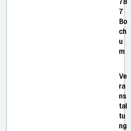
78
7
Bo
ch
u
m
Ve
ra
ns
tal
tu
ng