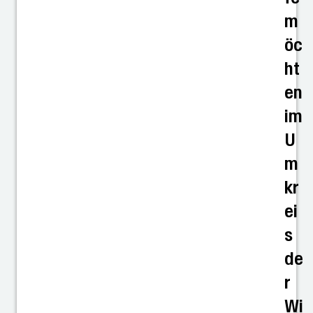
m
öc
ht
en
im
U
m
kr
ei
s
de
r
Wi