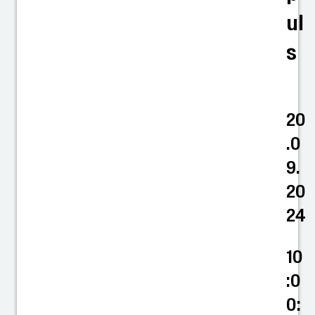
ul
s
20
.0
9.
20
24
10
:0
0: