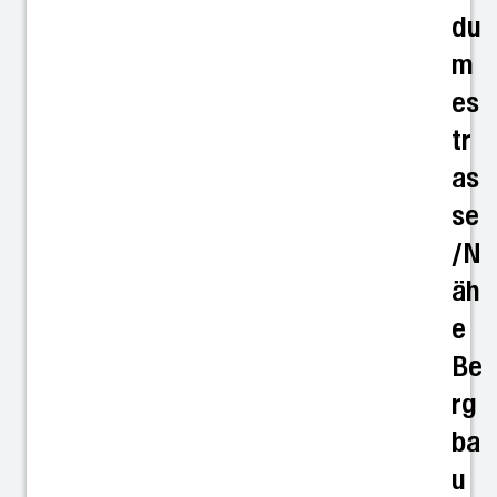
du
m
es
tr
as
se
/N
äh
e
Be
rg
ba
u