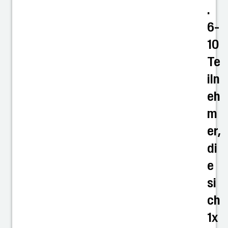
.
6-
10
Te
iln
eh
m
er,
di
e
si
ch
1x