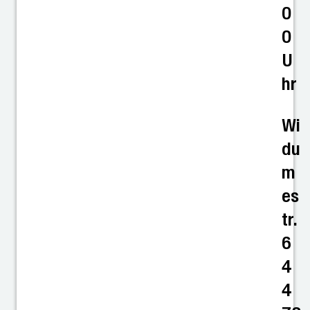
0
0
U
hr
Wi
du
m
es
tr.
6
4
4