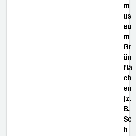
m
us
eu
m
Gr
ün
flä
ch
en
(z.
B.
Sc
h