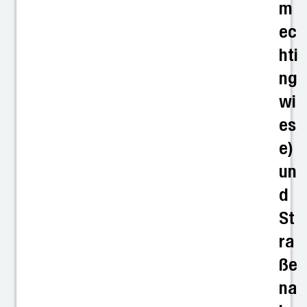
m
ec
hti
ng
wi
es
e)
un
d
St
ra
ße
na