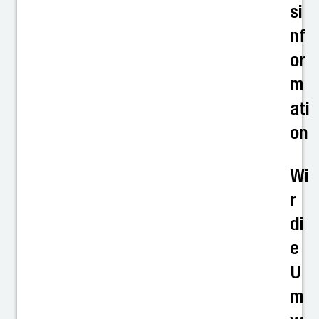
si
nf
or
m
ati
on
Wi
r
di
e
U
m