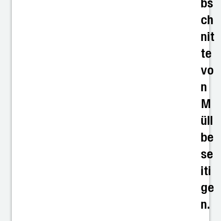
bs
ch
nit
te
vo
n
M
üll
be
se
iti
ge
n.