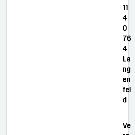
11
4
0
76
4
La
ng
en
fel
d
Ve