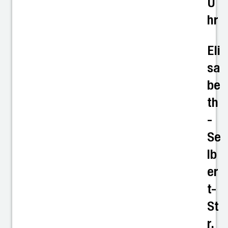
U
hr
Eli
sa
be
th
-
Se
lb
er
t-
St
r.