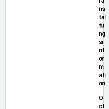
ra
ns
tal
tu
ng
si
nf
or
m
ati
on
O
ct