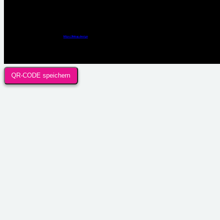
Webdesign / Development & KI Automatisierung by
https://linkup.design
QR-CODE speichern