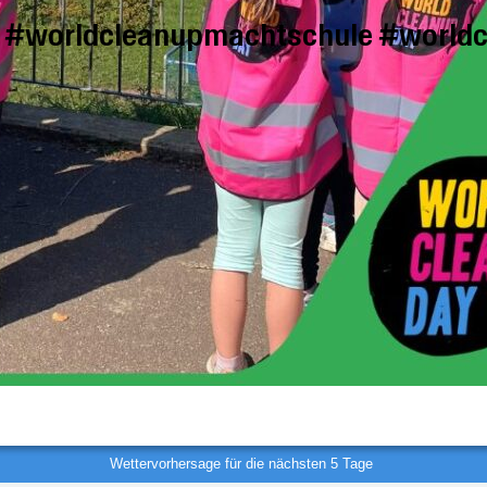
#worldcleanupmachtschule #world
Wettervorhersage für die nächsten 5 Tage