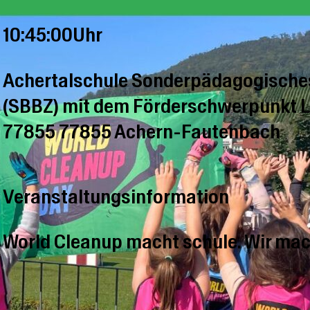
10:45:00Uhr
Achertalschule Sonderpädagogische
(SBBZ) mit dem Förderschwerpunkt 
77855 77855 Achern-Fautenbach
Veranstaltungsinformation
World Cleanup macht schule. Wir mac