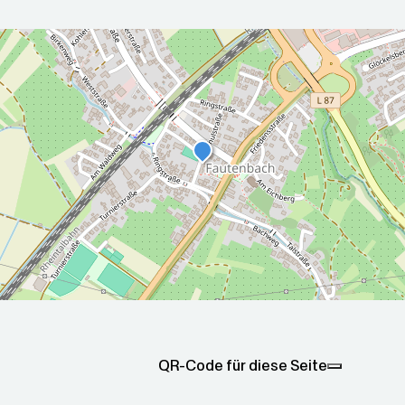
r die nächsten 5 Tage
2026-08-
2026-08-
00Z
09T05:00:00Z
10T05:00
Teilweise sonnig
Überwie
sonnig
Max: 31.8
Min: 15.9
Max: 33.6
QR-Code für diese Seite
°C
°C
°C
Min: 17.6