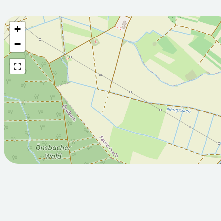
+
Wettervorhersage fü
−
2026-08-
2026-08-
07T05:00:00Z
08T05:00:
Sonnig
Sonnig
Min: 13.4
Max: 28.4
Min: 13.6
°C
°C
°C