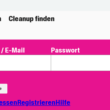
n
Cleanup finden
/ E-Mail
Passwort
e
essen
Registrieren
Hilfe