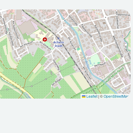
2026-08-
:00Z
11T05:00:00Z
gend
Sonnig
Leaflet
|
©
OpenStreetMap
Min: 16.5
Max: 31.8
Max: 34.6
°C
°C