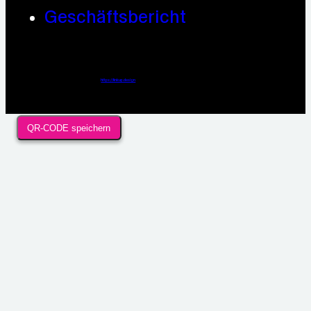
Geschäftsbericht
Webdesign / Development & KI Automatisierung by
https://linkup.design
QR-CODE speichern