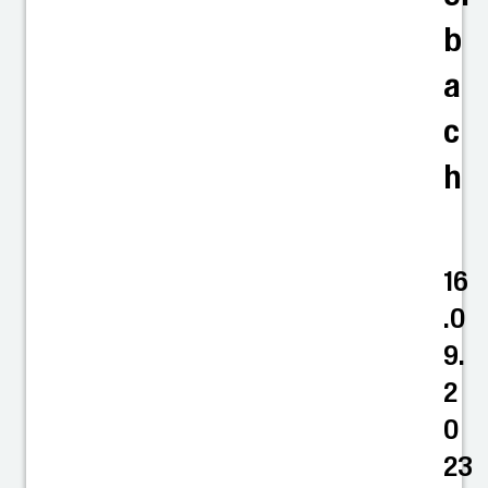
b
a
c
h
16
.0
9.
2
0
23