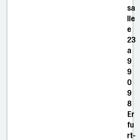
sa
lle
e
23
a
9
9
0
9
8
Er
fu
rt-