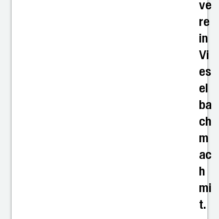
ve
re
in
Vi
es
el
ba
ch
m
ac
h
mi
t.