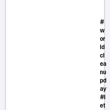
#
w
or
ld
cl
ea
nu
pd
ay
#l
et