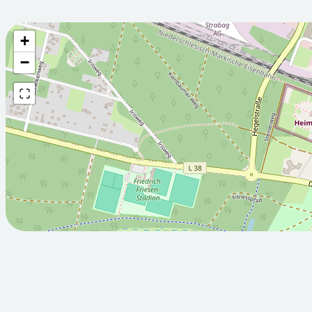
+
Wettervorhersage fü
−
2026-08-
2026-08-
07T05:00:00Z
08T05:00:
Teilweise sonnig
Sonnig
Min: 11.4
Max: 22.8
Min: 13.1
M
°C
°C
°C
°