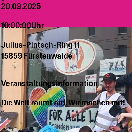
20.09.2025
10:00:00Uhr
Julius-Pintsch-Ring 11
15859 Fürstenwalde
Veranstaltungsinformation
Die Welt räumt auf. Wir machen mit!