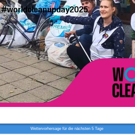
#worldcleanupday2025
Wettervorhersage für die nächsten 5 Tage