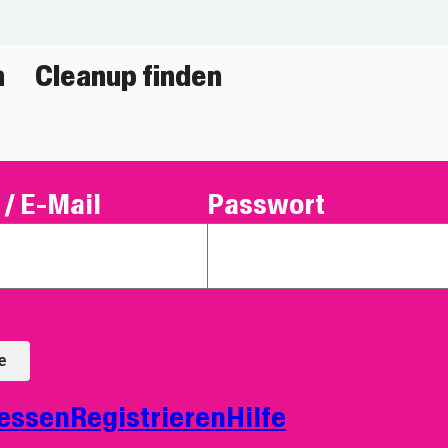
n
Cleanup finden
/ E-Mail
Passwort
e
essen
Registrieren
Hilfe