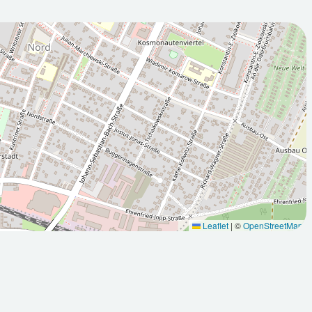
2026-08-
:00Z
11T05:00:00Z
ölkt
Sonnig
Leaflet
|
©
OpenStreetMap
Max: 31.5
Min: 10
Max: 22.2
°C
°C
°C