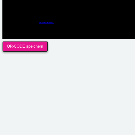
Webdesign / Development & KI Automatisierung by
https://linkup.design
QR-CODE speichern