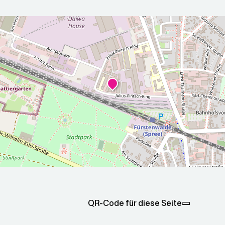
r die nächsten 5 Tage
2026-08-
2026-08-
00Z
09T05:00:00Z
10T05:00
Teilweise sonnig
Meist bew
ax: 24.8
Min: 14.8
Max: 31.9
Min: 13.9
QR-Code für diese Seite
C
°C
°C
°C