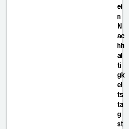
ei
n
N
ac
hh
al
ti
gk
ei
ts
ta
g
st