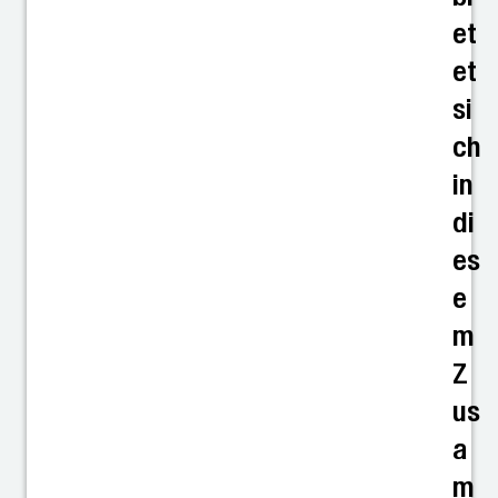
et
et
si
ch
in
di
es
e
m
Z
us
a
m