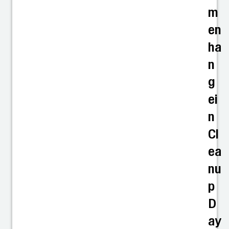
m
en
ha
n
g
ei
n
Cl
ea
nu
p
D
ay