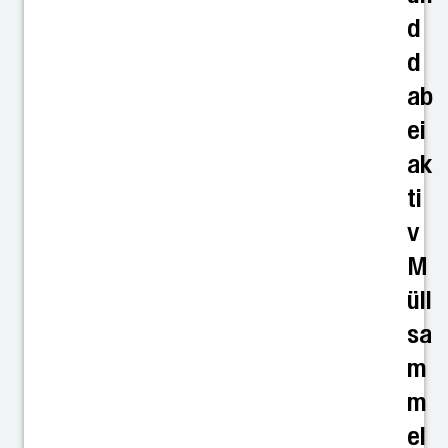
d
d
ab
ei
ak
ti
v
M
üll
sa
m
m
el