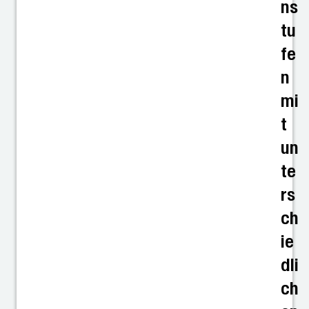
ns
tu
fe
n
mi
t
un
te
rs
ch
ie
dli
ch