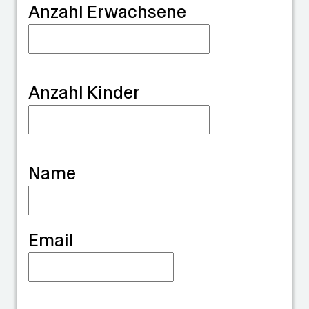
G
Anzahl Erwachsene
u
a
r
Anzahl Kinder
d
i
a
Name
n
Email