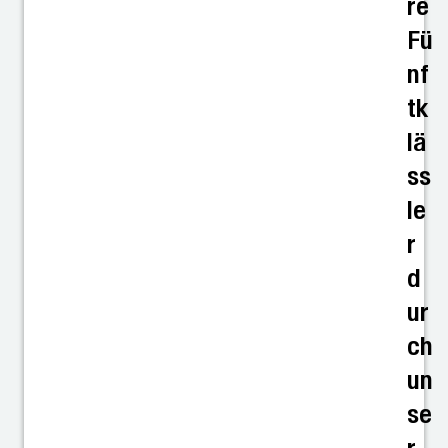
re
Fü
nf
tk
lä
ss
le
r
d
ur
ch
un
se