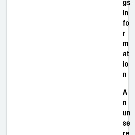
gs
in
fo
r
m
at
io
n
A
n
un
se
re