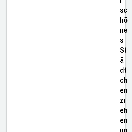
r
sc
hö
ne
s
St
ä
dt
ch
en
zi
eh
en
un