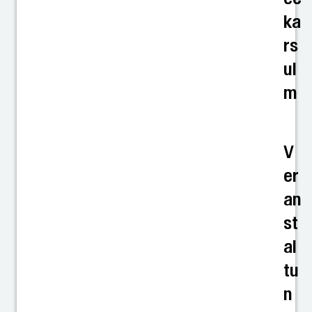
ka
rs
ul
m
V
er
an
st
al
tu
n