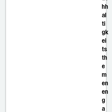
hh
al
ti
gk
ei
ts
th
e
m
en
en
g
a