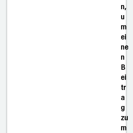
n,
u
m
ei
ne
n
B
ei
tr
a
g
zu
m