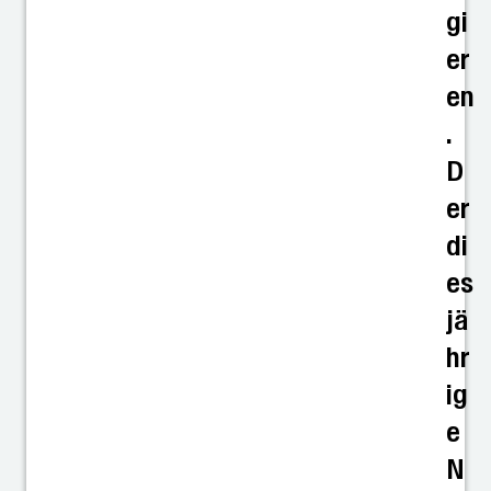
gi
er
en
.
D
er
di
es
jä
hr
ig
e
N