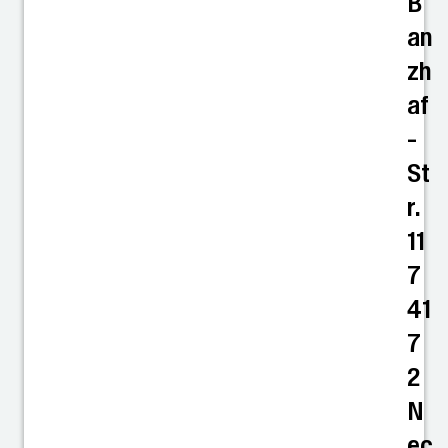
B
an
zh
af
-
St
r.
11
7
41
7
2
N
ec