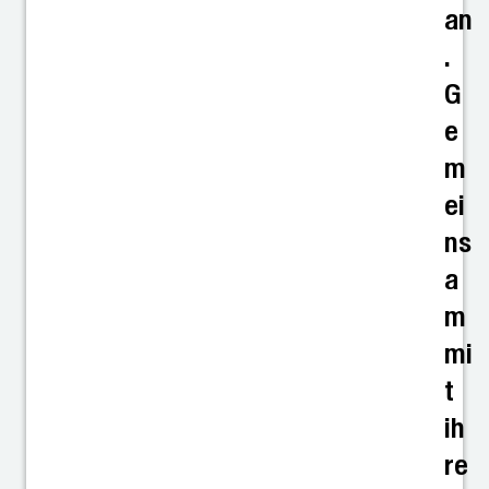
an
.
G
e
m
ei
ns
a
m
mi
t
ih
re