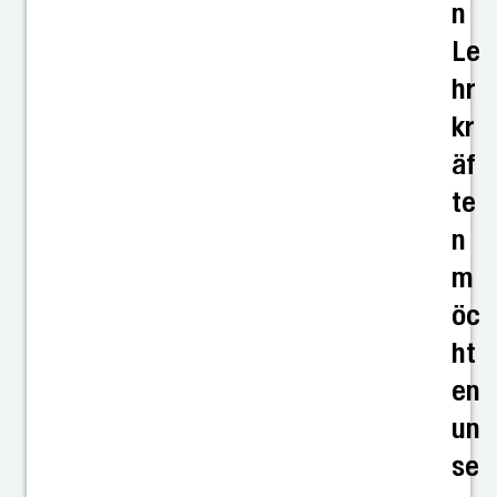
n
Le
hr
kr
äf
te
n
m
öc
ht
en
un
se