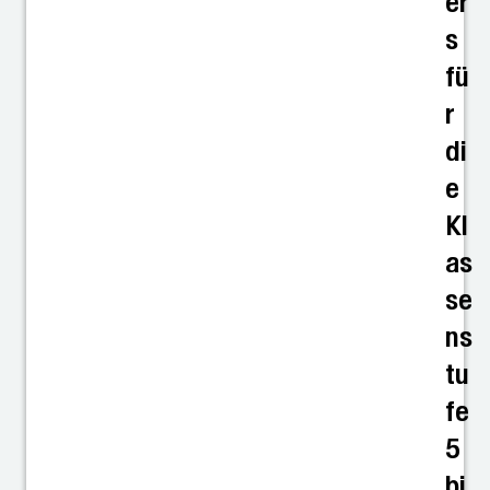
er
s
fü
r
di
e
Kl
as
se
ns
tu
fe
5
bi