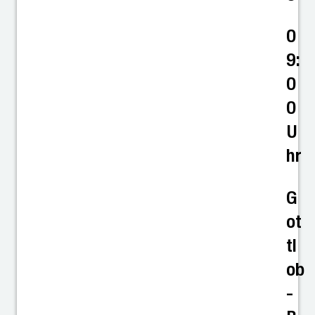
0
9:
0
0
U
hr
G
ot
tl
ob
-