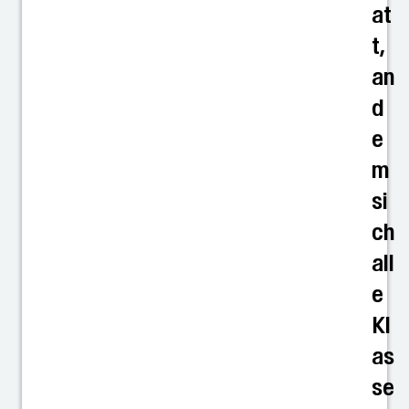
at
t,
an
d
e
m
si
ch
all
e
Kl
as
se