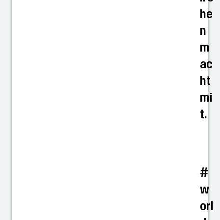
he
n
m
ac
ht
mi
t.
#
w
orl