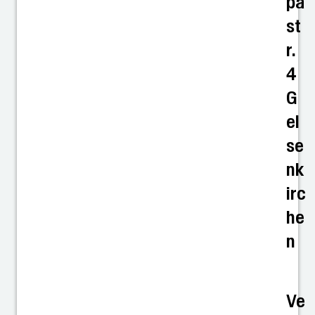
pa
st
r.
4
G
el
se
nk
irc
he
n
Ve