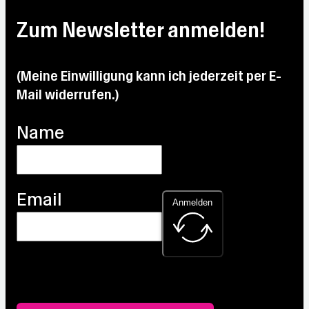
Max:
27.5
Max:
Max:
22.6
°C
31.3
Max:
24.7
Zum Newsletter anmelden!
°C
°C
28.9
°C
°C
(Meine Einwilligung kann ich jederzeit per E-
Mail widerrufen.)
Name
Email
Anmelden