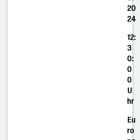
20
24
12:
3
0:
0
0
U
hr
Eu
ro