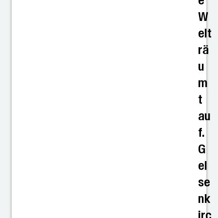
e
W
elt
rä
u
m
t
au
f.
G
el
se
nk
irc