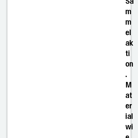
Sa
m
m
el
ak
ti
on
.
M
at
er
ial
wi
e