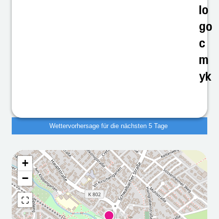
Wettervorhersage für die nächsten 5 Tage
+
Wettervorhersage für die
−
nächsten 5 Tage