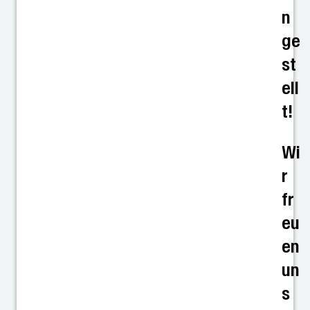
n
ge
st
ell
t!
Wi
r
fr
eu
en
un
s