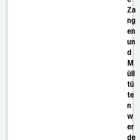
Za
ng
en
un
d
M
üll
tü
te
n
w
er
de