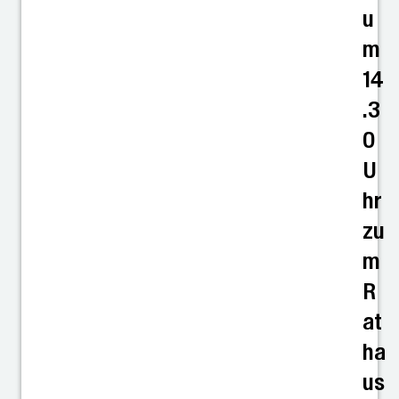
u
m
14
.3
0
U
hr
zu
m
R
at
ha
us