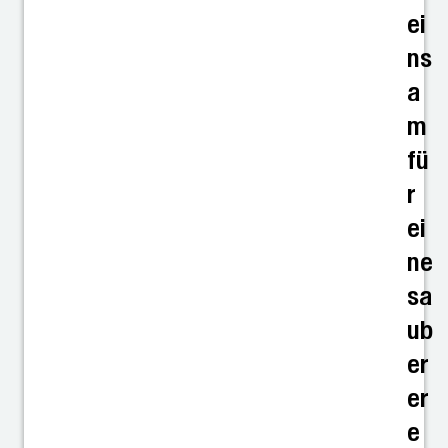
ei
ns
a
m
fü
r
ei
ne
sa
ub
er
er
e