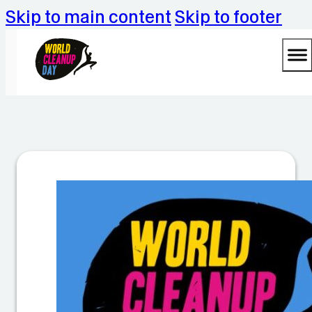
Skip to main content
Skip to footer
M
ül
ls
a
m
m