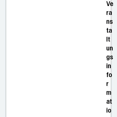
Ve
ra
ns
ta
lt
un
gs
in
fo
r
m
at
io