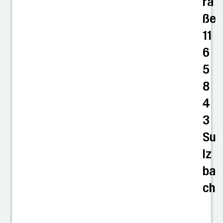
ra
ße
11
6
5
8
4
3
Su
lz
ba
ch