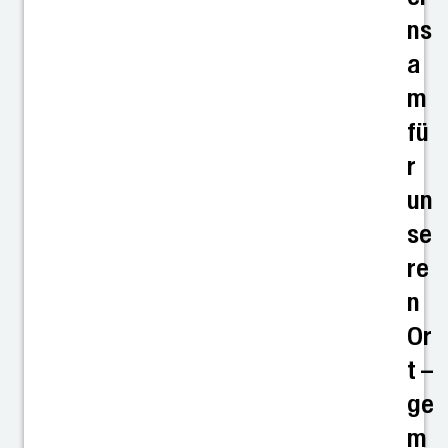
ns
a
m
fü
r
un
se
re
n
Or
t –
ge
m