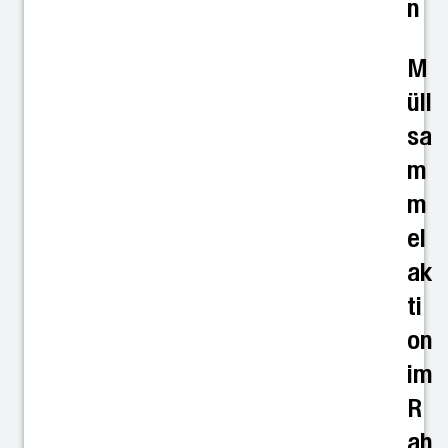
n
M
üll
sa
m
m
el
ak
ti
on
im
R
ah