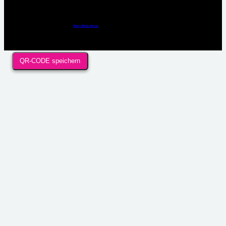
Webdesign / Development & KI Automatisierung by
https://linkup.design
QR-CODE speichern