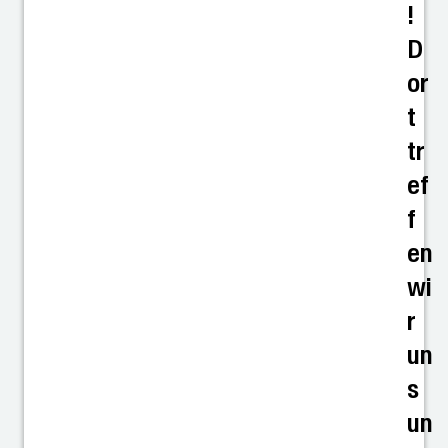
!
D
or
t
tr
ef
f
en
wi
r
un
s
un