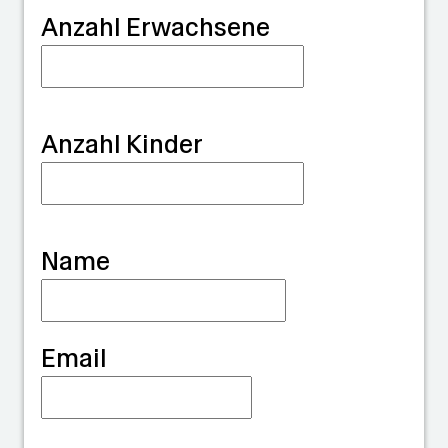
G
Anzahl Erwachsene
u
a
r
Anzahl Kinder
d
i
a
Name
n
Email