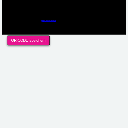
Webdesign / Development & KI Automatisierung by
https://linkup.design
QR-CODE speichern