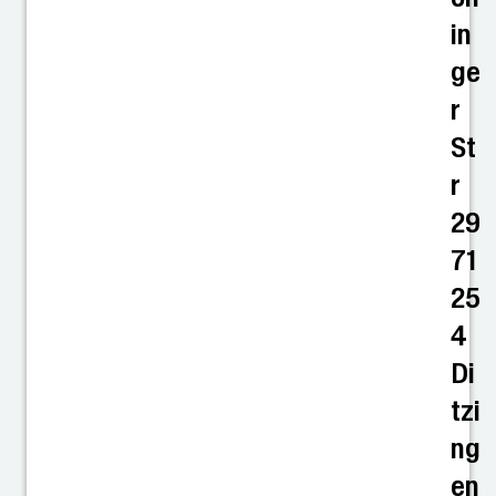
in
ge
r
St
r
29
71
25
4
Di
tzi
ng
en