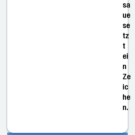
sa
ue
se
tz
t
ei
n
Ze
ic
he
n.