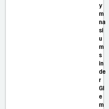
y
m
na
si
u
m
s
in
de
r
Gl
e
m