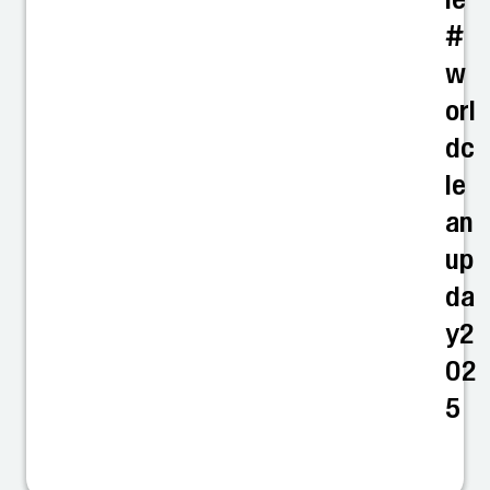
#
w
orl
dc
le
an
up
da
y2
02
5