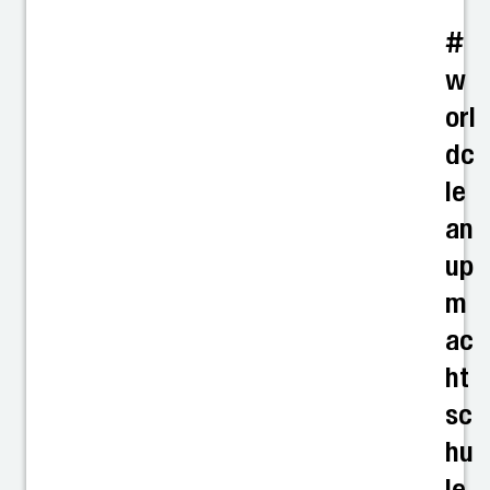
#
w
orl
dc
le
an
up
m
ac
ht
sc
hu
le