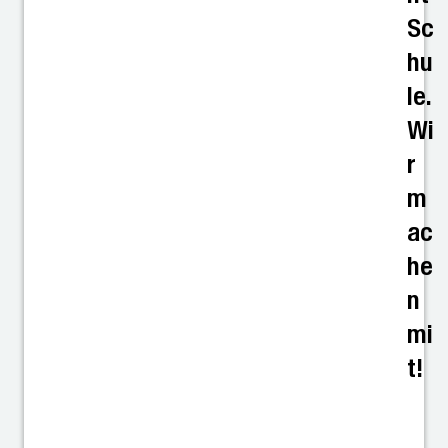
Sc
hu
le.
Wi
r
m
ac
he
n
mi
t!