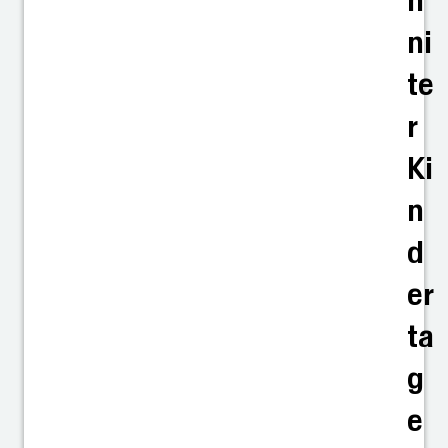
n
ni
te
r
Ki
n
d
er
ta
g
e