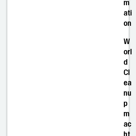
m
ati
on
W
orl
d
Cl
ea
nu
p
m
ac
ht