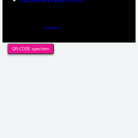
Webdesign / Development & KI Automatisierung by
https://linkup.design
QR-CODE speichern