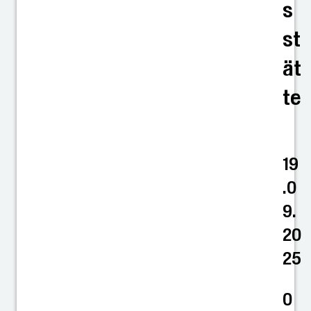
s
st
ät
te
19
.0
9.
20
25
0