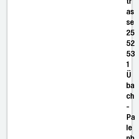
tr
as
se
25
52
53
1
Ü
ba
ch
-
Pa
le
nb