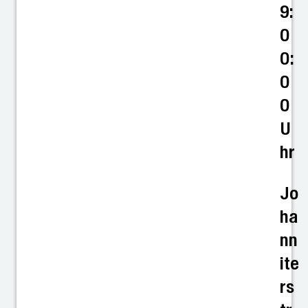
9:
0
0:
0
0
U
hr
Jo
ha
nn
ite
rs