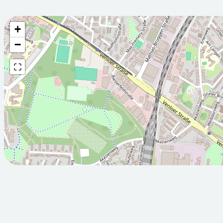
+
Wettervorhersage fü
−
2026-08-
2026-08-
06T05:00:00Z
07T05:00:
Teilweise sonnig
Sonnig
Min: 11.8
Max: 24.8
Min: 12.2
M
°C
°C
°C