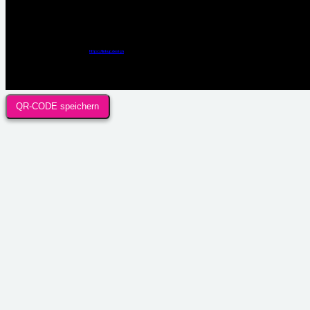
Webdesign / Development & KI Automatisierung by
https://linkup.design
QR-CODE speichern