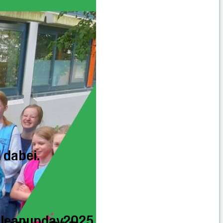
 dabei.
cleanupday2025