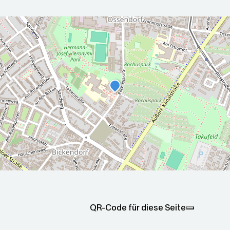
r die nächsten 5 Tage
2026-08-
2026-08-
00Z
08T05:00:00Z
09T05:00
Teilweise sonnig
Teilweise
ax: 23.9
Min: 12.8
Max: 28.5
Min: 16.3
QR-Code für diese Seite
°C
°C
°C
°C