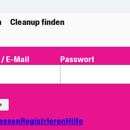
n
Cleanup finden
/ E-Mail
Passwort
e
essen
Registrieren
Hilfe