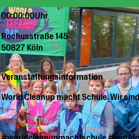
00:00:00Uhr
Rochusstraße 145
50827 Köln
Veranstaltungsinformation
World Cleanup macht Schule. Wir sind
#worldcleanupmachtschule #world