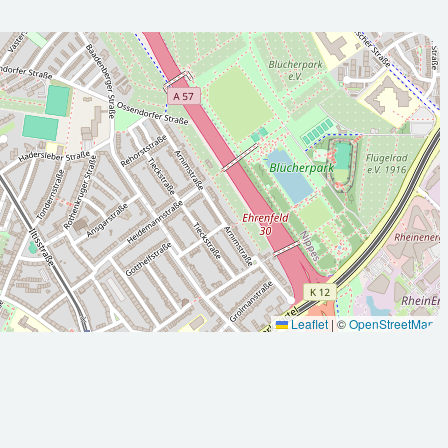
2026-08-
:00Z
10T05:00:00Z
 sonnig
Teilweise sonnig
Leaflet
|
©
OpenStreetMap
Max: 32.4
Min: 17.2
Max: 33.3
°C
°C
°C