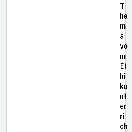
T
he
m
a
vo
m
Et
hi
ku
nt
er
ri
ch