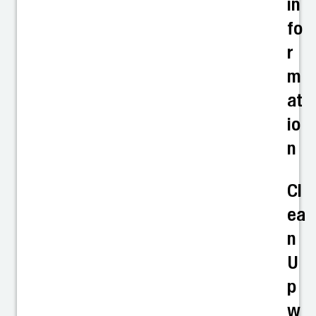
in
fo
r
m
at
io
n
Cl
ea
n
U
p
w