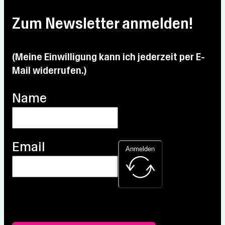
Max:
Max:
22.2
20.8
24.9
Max:
Max:
°C
Zum Newsletter anmelden!
°C
°C
31.5
29.7
°C
°C
(Meine Einwilligung kann ich jederzeit per E-
Mail widerrufen.)
Name
Email
Anmelden