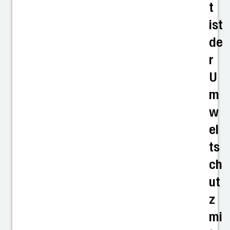
t
ist
de
r
U
m
w
el
ts
ch
ut
z
mi