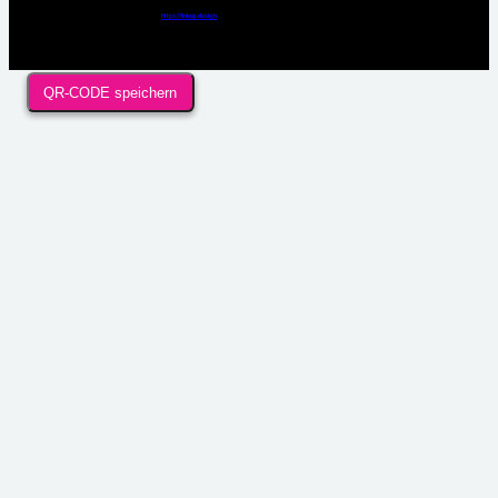
Webdesign / Development & KI Automatisierung by
https://linkup.design
QR-CODE speichern