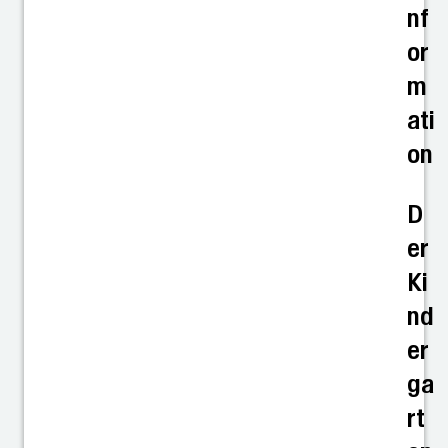
nf
or
m
ati
on
D
er
Ki
nd
er
ga
rt