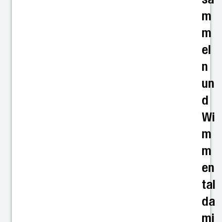
m
m
el
n
un
d
Wi
m
m
en
tal
da
mi