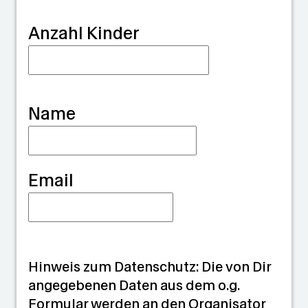
r
Anzahl Kinder
d
i
a
Name
n
Email
Hinweis zum Datenschutz: Die von Dir
angegebenen Daten aus dem o.g.
Formular werden an den Organisator