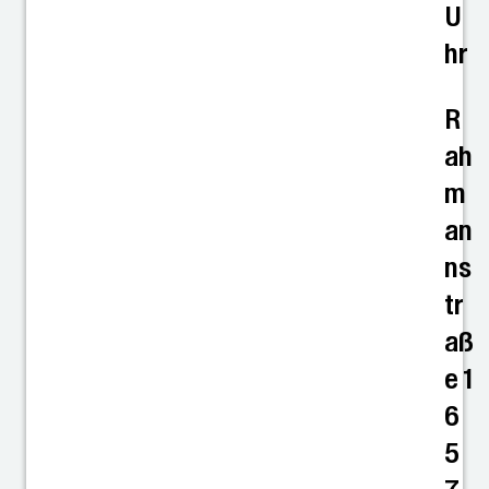
U
hr
R
ah
m
an
ns
tr
aß
e 1
6
5