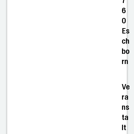
7
6
0
Es
ch
bo
rn
Ve
ra
ns
ta
lt